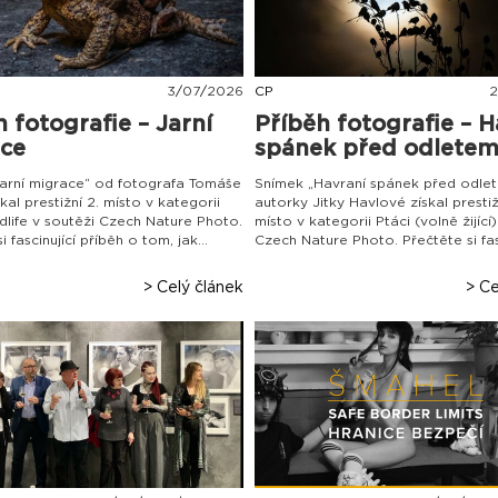
3
/
07
/
2026
CP
2
 fotografie – Jarní
Příběh fotografie – H
ce
spánek před odlete
arní migrace“ od fotografa Tomáše
Snímek „Havraní spánek před odle
kal prestižní 2. místo v kategorii
autorky Jitky Havlové získal prestiž
dlife v soutěži Czech Nature Photo.
místo v kategorii Ptáci (volně žijící
i fascinující příběh o tom, jak...
Czech Nature Photo. Přečtěte si fasci
> Celý článek
> Ce