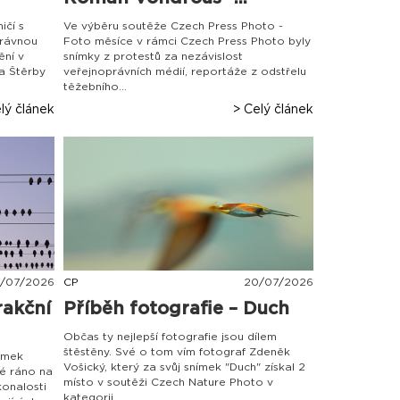
ičí s
Ve výběru soutěže Czech Press Photo -
právnou
Foto měsíce v rámci Czech Press Photo byly
ění v
snímky z protestů za nezávislost
a Štěrby
veřejnoprávních médií, reportáže z odstřelu
těžebního...
lý článek
> Celý článek
/
07
/
2026
CP
20
/
07
/
2026
rakční
Příběh fotografie – Duch
Občas ty nejlepší fotografie jsou dílem
štěstěny. Své o tom vím fotograf Zdeněk
ímek
Vošický, který za svůj snímek "Duch" získal 2
é ráno na
místo v soutěži Czech Nature Photo v
konalosti
kategorii...