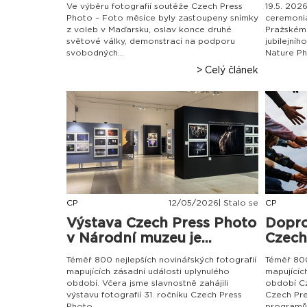
Ve výběru fotografií soutěže Czech Press
19.5. 202
Photo – Foto měsíce byly zastoupeny snímky
ceremoniá
z voleb v Maďarsku, oslav konce druhé
Pražském 
světové války, demonstrací na podporu
jubilejní
svobodných...
Nature Pho
> Celý článek
CP
12
/
05
/
2026| Stalo se
CP
Výstava Czech Press Photo
Dopr
v Národní muzeu je...
Czech
Téměř 800 nejlepších novinářských fotografií
Téměř 800
mapujících zásadní události uplynulého
mapujícíc
období. Včera jsme slavnostně zahájili
období Cz
výstavu fotografií 31. ročníku Czech Press
Czech Pr
Photo....
programů,.