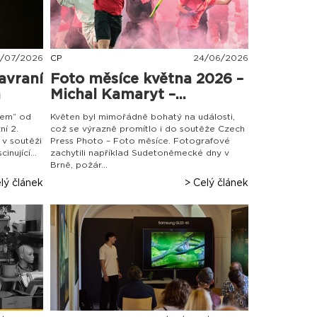
/
07
/
2026
CP
24
/
06
/
2026
avraní
Foto měsíce května 2026 –
m
Michal Kamaryt –...
tem“ od
Květen byl mimořádně bohatý na události,
ní 2.
což se výrazně promítlo i do soutěže Czech
) v soutěži
Press Photo – Foto měsíce. Fotografové
nující...
zachytili například Sudetoněmecké dny v
Brně, požár...
lý článek
> Celý článek