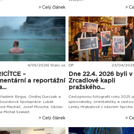
> Celý článek
> Ce
4
/
05
/
2026| Stalo se
CP
23
/
04
/
2026
ICÍTCE –
Dne 22.4. 2026 byli v
entární a reportážní
Zrcadlové kapli
...
pražského...
 Vladimír Birgus, Ondřej Durczak a
Cestopisnou fotografií roku 2025 j
Souralová Spolupráce: Lukáš
spisovatelky, orientalistky a cestov
vid Macháč, Josef Moucha, Václav
Lenky Hrabalové s názvem Sprcha 
a Michał Szalast
> Celý článek
> Ce