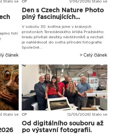
| Stalo se
CP
1
/
06
/
2026| Stalo se
Den s Czech Nature Photo
zech
plný fascinujících...
V sobotu 30. května jsme v krásných
prostorách Tereziánského křídla Pražského
aplno fotí
hradu přivítali desítky návštěvníků a nechali
.
je nahlédnout do světa přírodní fotografie.
Společně...
lý článek
> Celý článek
| Stalo se
CP
12
/
05
/
2026| Stalo se
Od digitálního souboru až
2026
po výstavní fotografii.