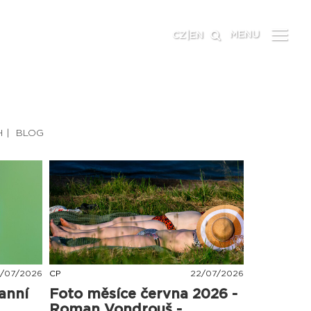
MENU
CZ
|
EN
H
BLOG
/
07
/
2026
CP
22
/
07
/
2026
anní
Foto měsíce června 2026 -
Roman Vondrouš -...