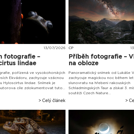
13
/
07
/
2026
CP
13
h fotografie –
Příběh fotografie – V
irtus lindae
na obloze
grafie, pořízená ve vysokohorských
Panoramatický snímek od Lukáše 
esích Ekvádoru, zachycuje vzácnou
zachycuje magickou noc během let
u Hyloscirtus lindae. Snímek je
slunovratu na hřebeni rakouských
autorova cíle zdokumentovat tuto...
Schladmingských Taur a získal 3. mí
soutěži Czech Nature...
> Celý článek
> Ce