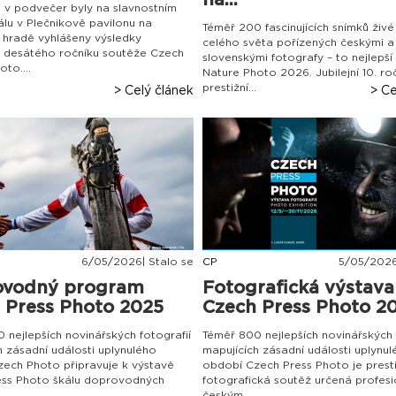
na...
6 v podvečer byly na slavnostním
lu v Plečnikově pavilonu na
Téměř 200 fascinujících snímků živé
hradě vyhlášeny výsledky
celého světa pořízených českými a
ho desátého ročníku soutěže Czech
slovenskými fotografy – to nejlepší
to....
Nature Photo 2026. Jubilejní 10. ro
prestižní...
> Celý článek
> Ce
6
/
05
/
2026| Stalo se
CP
5
/
05
/
2026
ovodný program
Fotografická výstava
 Press Photo 2025
Czech Press Photo 202
 nejlepších novinářských fotografií
Téměř 800 nejlepších novinářských 
h zásadní události uplynulého
mapujících zásadní události uplynu
ech Photo připravuje k výstavě
období Czech Press Photo je presti
ess Photo škálu doprovodných
fotografická soutěž určená profesi
..
českým...