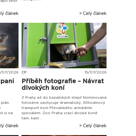
jící sbor.
lý článek
> Celý článek
/
07
/
2026
CP
15
/
07
/
2026
ipani
Příběh fotografie – Návrat
divokých koní
Z Prahy až do kazašských stepí! Nominovaná
plán.
fotosérie zachycuje dramatický, 30hodinový
ě
transport koní Převalského armádním
li si na
speciálem. Zoo Praha vrací divoké koně
tam, kam...
lý článek
> Celý článek