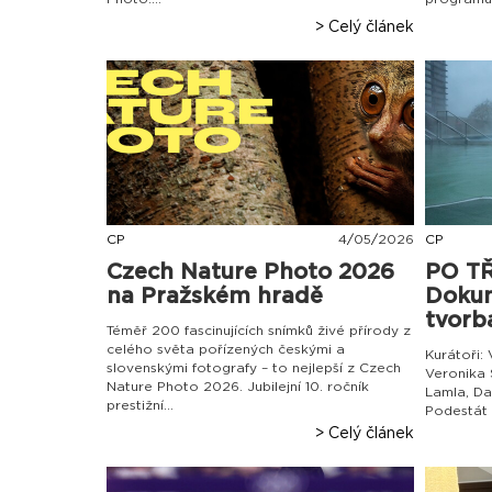
> Celý článek
CP
4
/
05
/
2026
CP
Czech Nature Photo 2026
PO TŘ
na Pražském hradě
Dokum
tvorba
Téměř 200 fascinujících snímků živé přírody z
celého světa pořízených českými a
Kurátoři:
slovenskými fotografy – to nejlepší z Czech
Veronika 
Nature Photo 2026. Jubilejní 10. ročník
Lamla, Da
prestižní...
Podestát 
> Celý článek