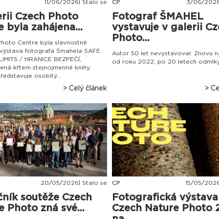
11
/
06
/
2026| Stalo se
CP
3
/
06
/
2026
erii Czech Photo
Fotograf ŠMAHEL
 byla zahájena...
vystavuje v galerii C
Photo...
hoto Centre byla slavnostně
 výstava fotografa Šmahela SAFE
Autor 50 let nevystavoval. Znovu n
IMITS / HRANICE BEZPEČÍ,
od roku 2022, po 20 letech odmlky
ná křtem stejnojmenné knihy.
ředstavuje osobitý...
> Celý článek
> Ce
20
/
05
/
2026| Stalo se
CP
15
/
05
/
2026
očník soutěže Czech
Fotografická výstava
e Photo zná své...
Czech Nature Photo 