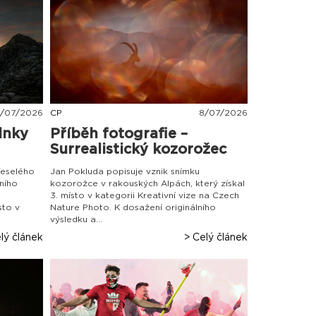
/
07
/
2026
CP
8
/
07
/
2026
lnky
Příběh fotografie –
Surrealistický kozorožec
Veselého
Jan Pokluda popisuje vznik snímku
ního
kozorožce v rakouských Alpách, který získal
3. místo v kategorii Kreativní vize na Czech
sto v
Nature Photo. K dosažení originálního
výsledku a...
lý článek
> Celý článek