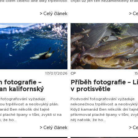
ed cílem celého dne díky trpělivosti
chybí už jen ten nezaměnitelný kráka
> Celý článek
> Ce
17
/
07
/
2026
CP
15
h fotografie –
Příběh fotografie – L
an kalifornský
v protisvětle
fotografování vyžaduje
Podvodní fotografování vyžaduje
u trpělivost a neobvyklý plán.
nekonečnou trpělivost a neobvyklý 
rád Ben několik dní tajně
Když kamarád Ben několik dní tajn
 plaché lipany v tůni, zvykli si na
přikrmoval plaché lipany v tůni, zvyk
, že ho...
něj natolik, že ho...
> Celý článek
> Ce