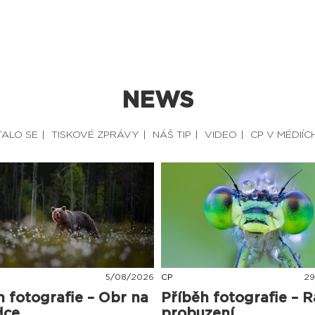
NEWS
TALO SE
TISKOVÉ ZPRÁVY
NÁŠ TIP
VIDEO
CP V MÉDIÍC
5
/
08
/
2026
CP
29
h fotografie – Obr na
Příběh fotografie – R
dce
probuzení