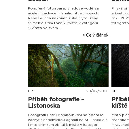
Ponořený fotoaparát v ledové vodě za
Finská př
účelem zachycení jarního rituálu ropuch.
a kvetouc
René Brunda nakonec získal vytoužený
roku 2025
snímek a s tím také 2. místo v kategorii
fotografo
"Zvířata ve svém...
> Celý článek
CP
20
/
07
/
2026
CP
Příběh fotografie –
Příbě
Listonoska
klíště
Fotografu Petru Bambouskovi se podařilo
Místo pl
zachytit endemickou agamu na Srí Lance a s
drahokam
tímto snímkem získal 1. místo v kategorii
mravenečn