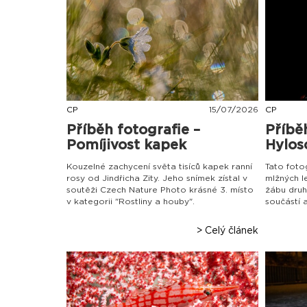
CP
15
/
07
/
2026
CP
Příběh fotografie –
Příbě
Pomíjivost kapek
Hylosc
Kouzelné zachycení světa tisíců kapek ranní
Tato foto
rosy od Jindřicha Zity. Jeho snímek zístal v
mlžných l
soutěži Czech Nature Photo krásné 3. místo
žábu druh
v kategorii "Rostliny a houby".
součástí 
> Celý článek