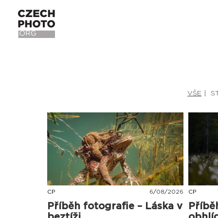
VŠE
S
CP
6
/
08
/
2026
CP
Příběh fotografie – Láska v
Příbě
beztíži
obhlí