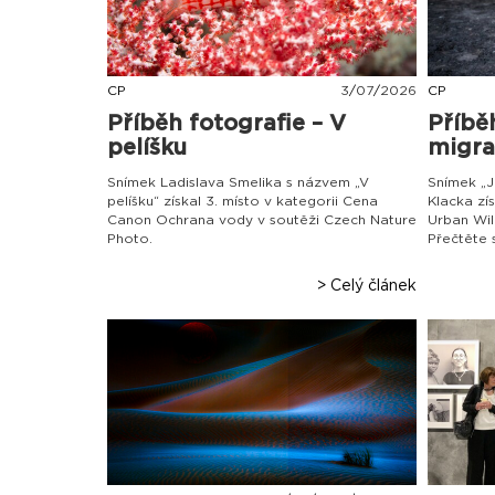
CP
3
/
07
/
2026
CP
Příběh fotografie – V
Příběh
pelíšku
migra
Snímek Ladislava Smelika s názvem „V
Snímek „J
pelíšku“ získal 3. místo v kategorii Cena
Klacka zís
Canon Ochrana vody v soutěži Czech Nature
Urban Wil
Photo.
Přečtěte s
> Celý článek