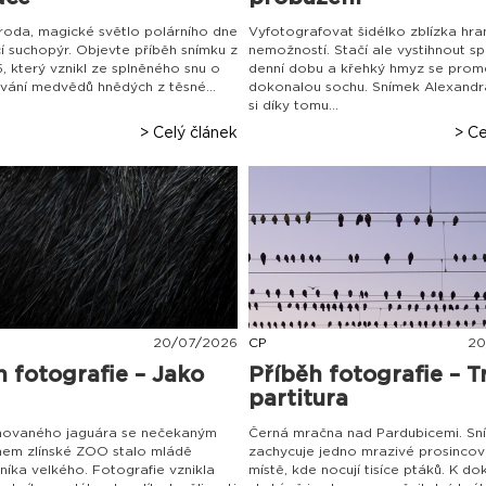
íroda, magické světlo polárního dne
Vyfotografovat šidélko zblízka hran
í suchopýr. Objevte příběh snímku z
nemožností. Stačí ale vystihnout s
, který vznikl ze splněného snu o
denní dobu a křehký hmyz se prom
vání medvědů hnědých z těsné...
dokonalou sochu. Snímek Alexandr
si díky tomu...
> Celý článek
> Ce
20
/
07
/
2026
CP
20
h fotografie – Jako
Příběh fotografie – T
partitura
ánovaného jaguára se nečekaným
Černá mračna nad Pardubicemi. Sn
em zlínské ZOO stalo mládě
zachycuje jedno mrazivé prosincov
íka velkého. Fotografie vznikla
místě, kde nocují tisíce ptáků. K do