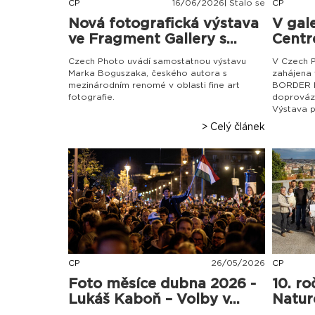
CP
16
/
06
/
2026| Stalo se
CP
Nová fotografická výstava
V gal
ve Fragment Gallery s...
Centre
Czech Photo uvádí samostatnou výstavu
V Czech P
Marka Boguszaka, českého autora s
zahájena
mezinárodním renomé v oblasti fine art
BORDER L
fotografie.
doprováze
Výstava p
> Celý článek
CP
26
/
05
/
2026
CP
Foto měsíce dubna 2026 -
10. r
Lukáš Kaboň – Volby v...
Natur