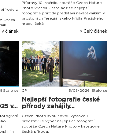
Přípravy 10. ročníku soutěže Czech Nature
Photo vrcholí. Ještě než se nejlepší
 přírody z
fotografie přírody představí návštěvníkům v
prostorách Tereziánského křídla Pražského
 z Czech
hradu, čeká...
čník
lý článek
> Celý článek
| Stalo se
CP
5
/
05
/
2026| Stalo se
Nejlepší fotografie české
5 v...
přírody zahájily...
fotografií
Czech Photo svou novou výstavou
lého
představuje výběr nejlepších fotografií
žní
soutěže Czech Nature Photo – kategorie
onálním
česká příroda.