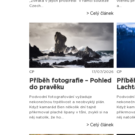
„Zvířata v jejich prostředí“ v rámci soutěže
vteřinu př
Czech...
a...
> Celý článek
CP
17
/
07
/
2026
CP
Příběh fotografie – Pohled
Příbě
do pravěku
Lacht
Podvodní fotografování vyžaduje
Podvodní 
nekonečnou trpělivost a neobvyklý plán.
nekonečno
Když kamarád Ben několik dní tajně
Když kama
přikrmoval plaché lipany v tůni, zvykli si na
přikrmoval
něj natolik, že ho...
něj natolik
> Celý článek