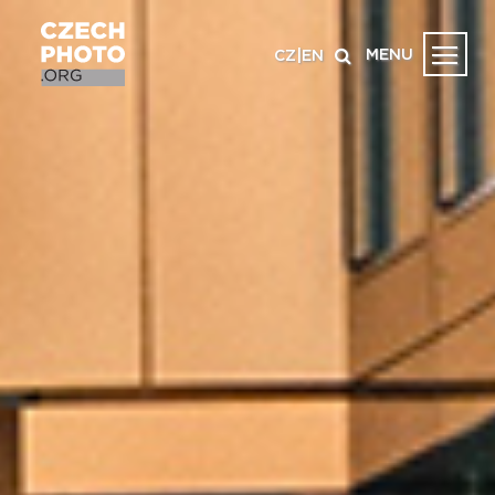
MENU
CZ
|
EN