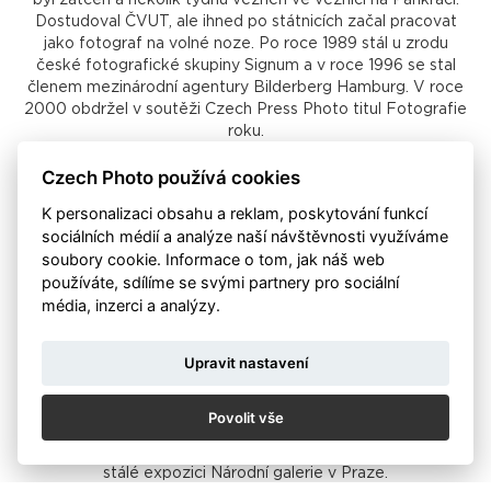
byl zatčen a několik týdnů vězněn ve věznici na Pankráci.
Dostudoval ČVUT, ale ihned po státnicích začal pracovat
jako fotograf na volné noze. Po roce 1989 stál u zrodu
české fotografické skupiny Signum a v roce 1996 se stal
členem mezinárodní agentury Bilderberg Hamburg. V roce
2000 obdržel v soutěži Czech Press Photo titul Fotografie
roku.
Czech Photo používá cookies
K personalizaci obsahu a reklam, poskytování funkcí
sociálních médií a analýze naší návštěvnosti využíváme
soubory cookie. Informace o tom, jak náš web
používáte, sdílíme se svými partnery pro sociální
média, inzerci a analýzy.
Prof. Mgr. Jindřich Štreit, Dr.h.c.
Jindřich Štreit vedl od roku 1974 galerii v Sovinci, kde
Upravit nastavení
připravil desítky výstav předních umělců, z nichž mnozí měli
zákaz veřejně vystavovat, od roku 1997 připravuje program
Galerie V kapli v Bruntále. Měl stovky autorských výstav,
Povolit vše
vydal přes dvacet knih dokumentárních fotografií, jeho díla
jsou ve sbírkách předních světových i českých muzeí i ve
stálé expozici Národní galerie v Praze.