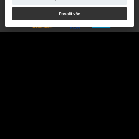
Povolit vše
Získejte pravidelný přehled o výstavách, doprovodných
akcích a novinkách z galerie.
ODBĚR NOVINEK
Kontakt
CZECH PHOTO o.p.s. | CZECH PHOTO CENTRE
Seydlerova 2835/4, 158 00, Praha 5, Česká republika
Kancelář: +420 608 875 556 (10:00—17:00 hod.)
cp@czechphoto.org