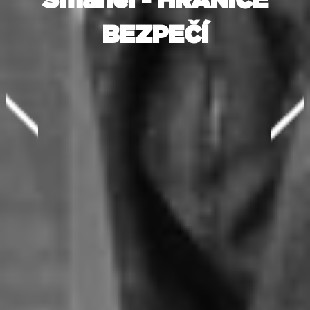
Šmahel - HRANICE
BEZPEČÍ