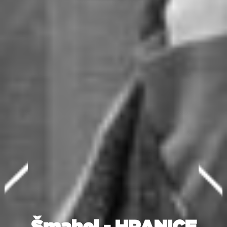
prev
next