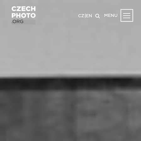
MENU
CZ
|
EN