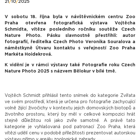
21
/
10
/
2025
V sobotu 18. října byla v návštěvnickém centru Zoo
Praha otevřena fotografická výstava Vojtěcha
Schmidta, vítěze posledního ročníku soutěže Czech
Nature Photo. Pásku slavnostně přestřihli: autor
fotografií, ředitelka Czech Photo Veronika Souralova a
náměstkyně Útvaru kontaktu s veřejností Zoo Praha
Markéta Hoidekrová.
K vidění je v rámci výstavy také Fotografie roku Czech
Nature Photo 2025 s názvem Bělokur v bílé tmě.
Vojtěch Schmidt přihlásil tento snímek do kategorie Zvířata
ve svém prostředí, která je určena pro fotografie zachycující
volně žijící živočichy v kontextu jejich domovských biotopů a
životního prostoru, který by měl v celkové kompozici hrát
stejně důležitou roli jako zvíře samotné. A právě tato
kategorie je vyhlašovaná pod patronací Zoo Praha, která
vítězi udělí cenu v podobě příležitosti prezentovat autorskou
výstavu přímo v areálu zoologické zahrady.