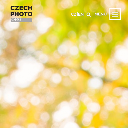
MENU
CZ
|
EN