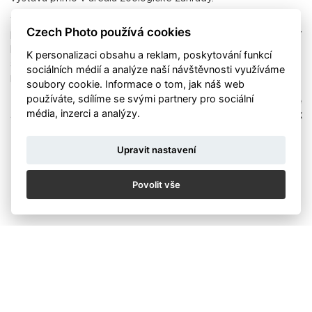
Výstava s názvem
Sápmi
je věnována prostředí Laponska –
Czech Photo používá cookies
krajině, která autora dlouhodobě fascinuje, ve které nachází
klid a únik od starostí každodenního života. Zvířata se na
K personalizaci obsahu a reklam, poskytování funkcí
snímcích objevují spíše okrajově, jako nenápadná, přesto
sociálních médií a analýze naší návštěvnosti využíváme
přirozená součást tohoto severního světa.
soubory cookie. Informace o tom, jak náš web
používáte, sdílíme se svými partnery pro sociální
Czech Photo Vojtěchu Schmidtovi k této krásné
média, inzerci a analýzy.
samostatné výstavě gratuluje a všem ji doporučuje k
návštěvě.
Upravit nastavení
Bližší informace na webu
Zoo Praha
Povolit vše
fotografie: Petr Hamerník