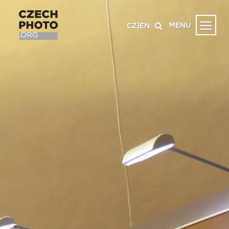
MENU
CZ
|
EN