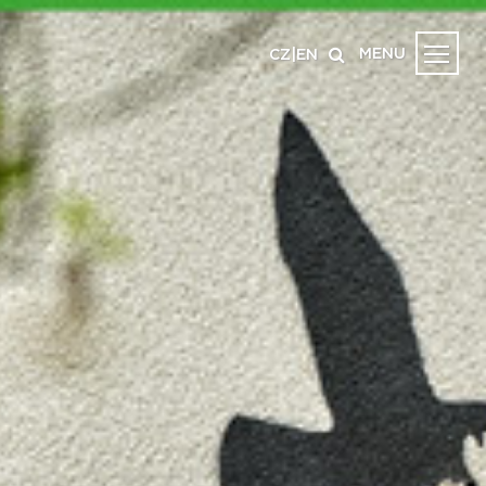
MENU
CZ
|
EN