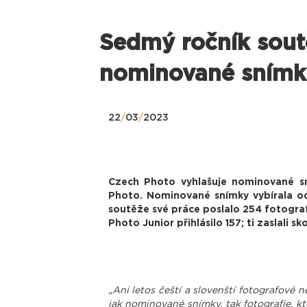
Sedmý ročník sout
nominované snímk
22
/
03
/
2023
Czech Photo vyhlašuje nominované s
Photo. Nominované snímky vybírala od
soutěže své práce poslalo 254 fotograf
Photo Junior přihlásilo 157; ti zaslali s
„Ani letos čeští a slovenští fotografové n
jak nominované snímky, tak fotografie, k