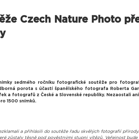
ěže Czech Nature Photo př
y
nímky sedmého ročníku fotografické soutěže pro fotograf
borná porota s účastí španělského fotografa Roberta Garc
ek a fotografů z České a Slovenské republiky. Nezaostali ani 
koro 1500 snímků.
ezklamali a přihlásili do soutěže řadu skvělých fotografií přírod
teré zůstaly těsně pod pověstnými stupni vítězů. Veřejnost bud