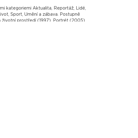
mi kategoriemi Aktualita, Reportáž, Lidé,
život, Sport, Umění a zábava. Postupně
a životní prostředí (1997), Portrét (2005).
diváků a Cena dětí. Od r. 2013 je soutěž
.
váděný výběr předpokládá, že výsledek
 vybrané a ohodnocené snímky budou
Někdy může být obsahové a emocionální
ku může jeho obsah umocnit. Vždy záleží na
V porotách jednotlivých ročníků se
. Počty přihlášených autorů se pohybují v
ch okruhů zaručuje, že samotná přehlídka
ech Press Photo patří k
Press Photo, představující v jednotlivých
 či názory porotců.
m společensky více či méně významným,
li vracet, jako svědectví o tom, jak daná
kultuře, co nás potěšilo, zarmoutilo či