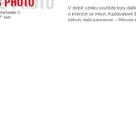
V době vzniku soutěže byly další
o kterých se mluví, Každodenní 
přibyly další kategorie – Příroda 
Od roku 2002 je udělována Cena 
rozšířena o kategorii Videosekce
Odbornou porotou každý rok pro
bude maximálně objektivní a že
obrazově i esteticky kvalitní. 
áží stránku estetickou. Jindy estetická a kompoziční stránka sním
ozřejmě, také na schopnostech a osobnosti samotného fotografa. 
ácích i zahraničních fotografů, teoretiků, publicistů, žurnalistů
í či fotografických souborů jsou dnes už stovky. Rozsah tematický
avy bývá obsahově i obrazově pestrá a divácky vděčná; výstavy Cz
ress Photo byla v r. 2014 vydána rozsáhlá publikace Best of Czech 
šechny oceněné snímky a jejich autory, tak i např. ohlasy v médiích
 nám umožňuje zpětný pohled - vrátit se v běhu času k událoste
amenány a zachovány jako vizuální zápis, k němuž se můžeme kdyko
a čím jsme se bavili, jaká byla příroda, co nás zajímalo ve sportu, v 