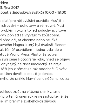
chive
1. října 2017
sobot a židovských svátků) 10:00 - 18:00
 platí pro něj zvláštní pravidla. Musí jít o
mistrovský – pohotový a výmluvný. Musí
 problém roku, a to jednoduchým, citově
první pohled se vrývajícím způsobem.
í před oči, ať chceme nebo ne, říká
lavného Magna, který byl dvakrát členem
ak téměř pravidlem – jedno, zda jde o
ětové World Press Photo, že sotva
lavní ceně Fotografie roku, hned se objeví
iš obyčejný, ne dost umělecký, že hraje
 těží jen z tématu a tak podobně. Člověk
se těch devět, deset či jedenáct
ýlilo, že přiřklo hlavní cenu něčemu, co za
pohledu zpět na vítězné snímky, jsme
ví pro ten či onen rok je nezastupitelné; že
e jim bráníme z jakéhokoli důvodu