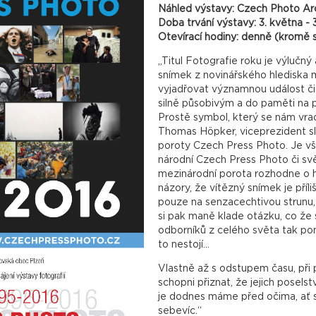
Náhled výstavy:
Czech Photo Ar
Doba trvání výstavy: 3. května - 3
Otevírací hodiny: denně (kromě 
„Titul Fotografie roku je výlučný a
snímek z novinářského hlediska 
vyjadřovat významnou událost či
silně působivým a do paměti na 
Prostě symbol, který se nám vrac
Thomas Höpker, viceprezident s
poroty Czech Press Photo. Je vš
národní Czech Press Photo či sv
mezinárodní porota rozhodne o h
názory, že vítězný snímek je příl
pouze na senzacechtivou strunu,
si pak maně klade otázku, co že 
odborníků z celého světa tak pom
to nestojí…
Vlastně až s odstupem času, při 
schopni přiznat, že jejich poselst
je dodnes máme před očima, ať s
sebevíc.“