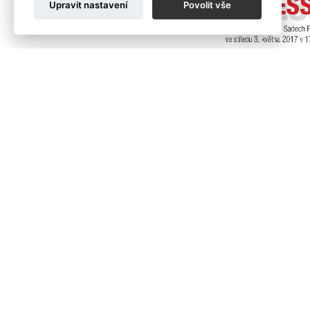
Upravit nastavení
Povolit vše
sdělení natolik silné a podstatné, že přev
dané situaci, motivu, podmínkách, ale sam
postupně vystřídalo mnoho renomovaných dom
tisících, oceněných jednotlivých fotografi
vybraných fotografií formou putovní výst
nejnavštěvovanějším výstavám vůbec.
U příležitosti 20. ročníku soutěže Czech P
kapitolách podle soutěžních kategorií jak v
Výběr z více než dvaceti ročníků soutěže
které právě díky fotografiím zůstaly zazn
událost ovlivnila další vývoj naší země, jak 