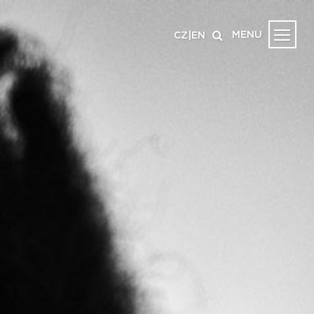
MENU
CZ
|
EN