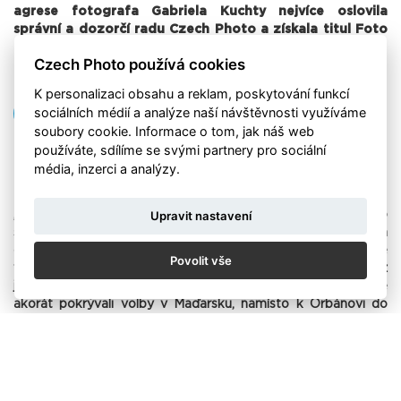
agrese fotografa Gabriela Kuchty nejvíce oslovila
správní a dozorčí radu Czech Photo a získala titul Foto
měsíce dubna. Více už popisuje sám autor.
Czech Photo používá cookies
K personalizaci obsahu a reklam, poskytování funkcí
sociálních médií a analýze naší návštěvnosti využíváme
VŠECHNY PŘÍBĚHY FOTOGRAFIÍ
soubory cookie. Informace o tom, jak náš web
používáte, sdílíme se svými partnery pro sociální
média, inzerci a analýzy.
Foto: Gabriel Kuchta / DeníkN
„Poté co svět obletěly otřesné fotografie z Buči, se město
Upravit nastavení
stalo dalším symbolem ruských válečných zločinů na civilních
obyvatelích Ukrajiny. O to nepochopitelnější bylo, že Rusové
Povolit vše
vraždili zřejmě úplně náhodně vybrané oběti. Zblízka a bez
jakéhokoliv důvodu. S kolegou Honzou Moláčkem jsme
akorát pokrývali volby v Maďarsku, namísto k Orbánovi do
štábu jsme nakonec, ale znovu vyrazili na Ukrajinu. Do Buče
jsme se později vrátili i s Petrou Procházkovou,“. Popisuje
autor.