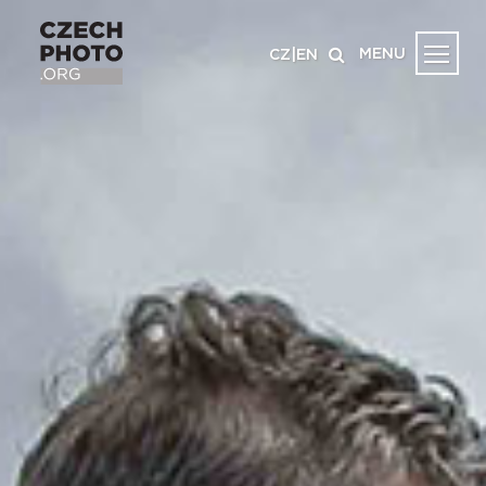
MENU
CZ
|
EN