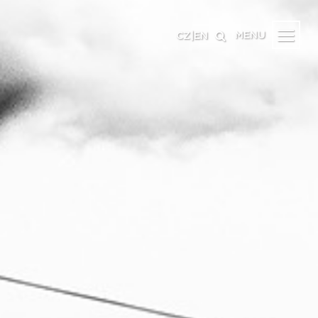
MENU
CZ
|
EN