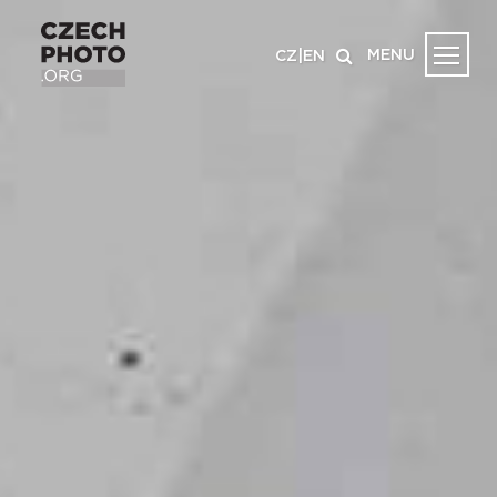
MENU
CZ
|
EN