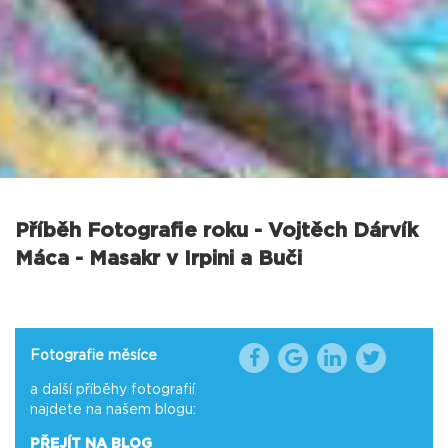
Příběh Fotografie roku - Vojtěch Dárvík
Máca - Masakr v Irpini a Buči
Fotografie měsíce
a další příběhy fotografií
najdete na našem blogu:
PŘEJÍT NA BLOG