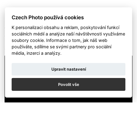
Czech Photo používá cookies
Devět autorů, devět přístupů k fotografování přírody!
Konkrétně se jedná o práce dvou zahraničních porotců Ami
K personalizaci obsahu a reklam, poskytování funkcí
Vitale (USA) a Javiera Aznara (Španělsko) a skvělých
sociálních médií a analýze naší návštěvnosti využíváme
českých autorů Petra Bambouska, Václava Šilhy, Miroslava
soubory cookie. Informace o tom, jak náš web
Bobka, Pavla Krásenského, Rostislava Stacha, Veroniky
používáte, sdílíme se svými partnery pro sociální
Souralové a Michala Krauseho.
média, inzerci a analýzy.
Upravit nastavení
Povolit vše