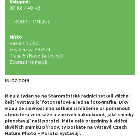
Vstupné:
80 Kč / 40 Kč
KOUPIT ONLINE
Místo
Velká síň CPC
Seydlerova 2835/4
Praha 5 (Nové Butovice)
Zobrazit
na mapě
15
/
07
/
2019
Minulý týden se na Staroměstské radnici setkali všichni
čeští vystavující fotografové a jedna fotografka. Díky
videu ze slavnostního setkání si můžeme připomenout
atmosféru vernisáže a zároveň nakouknout, jaké snímky
představují naši porotci. Máte celé prázdniny k vidění
skvělých snímků přírody, ty potkáte na výstavě Czech
Nature Photo – Porotci vystavují.