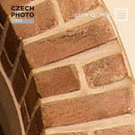
MENU
CZ
|
EN