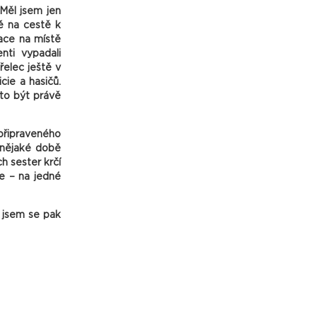
Měl jsem jen
ě na cestě k
uace na místě
nti vypadali
řelec ještě v
cie a hasičů.
 to být právě
 připraveného
o nějaké době
h sester krčí
ve – na jedné
r jsem se pak
přicházeli se
ik snímků. Až
 dívku a obě