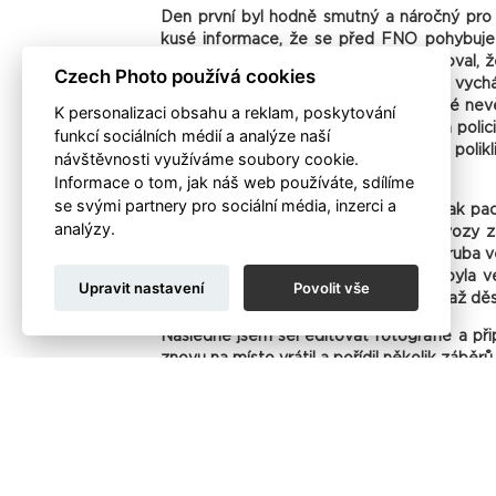
Den první byl hodně smutný a náročný pro
kusé informace, že se před FNO pohybuje h
nemocnici, jsem si postupně uvědomoval, že 
Czech Photo používá cookies
byla hodně nepřehledná. Lidé, kteří vychá
vyděšeně. Většina z nich očividně také nevěd
K personalizaci obsahu a reklam, poskytování
nemocnici, utekl, nebo už byl zadržen polic
funkcí sociálních médií a analýze naší
Našel jsem si místo naproti vstupu do polik
návštěvnosti využíváme soubory cookie.
zde.
Informace o tom, jak náš web používáte, sdílíme
se svými partnery pro sociální média, inzerci a
Fotil jsem jak zdravotnický personál, tak pac
analýzy.
autobusu. Vzápětí na místo dorazily vozy z
zase ven a rovnou ke svým autům. Zhruba ve 
za služebním vozem policie. Situace byla ve
Upravit nastavení
Povolit vše
straně akční policisté, na straně druhé až děs
Následně jsem šel editovat fotografie a při
znovu na místo vrátil a pořídil několik záběrů,
I druhý den jsem dorazil na pietní místo pře
svíčkami a květinami. Zpočátku jsem netušil
později za mnou přišel pán, který mi řekl, že
Právě odtud je pro mne jedna z nejemotivn