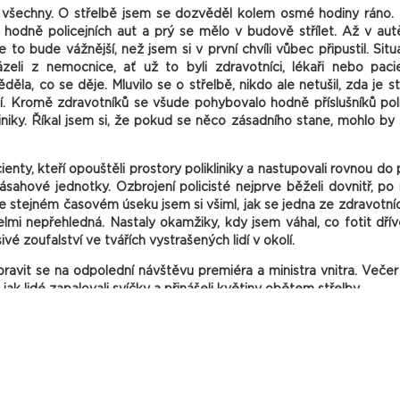
 všechny. O střelbě jsem se dozvěděl kolem osmé hodiny ráno. 
odně policejních aut a prý se mělo v budově střílet. Až v aut
to bude vážnější, než jsem si v první chvíli vůbec připustil. Sit
zeli z nemocnice, ať už to byli zdravotníci, lékaři nebo pacie
ěla, co se děje. Mluvilo se o střelbě, nikdo ale netušil, zda je st
ií. Kromě zdravotníků se všude pohybovalo hodně příslušníků poli
liniky. Říkal jsem si, že pokud se něco zásadního stane, mohlo by
ienty, kteří opouštěli prostory polikliniky a nastupovali rovnou do
ásahové jednotky. Ozbrojení policisté nejprve běželi dovnitř, p
stejném časovém úseku jsem si všiml, jak se jedna ze zdravotníc
lmi nepřehledná. Nastaly okamžiky, kdy jsem váhal, co fotit dří
ivé zoufalství ve tvářích vystrašených lidí v okolí.
pravit se na odpolední návštěvu premiéra a ministra vnitra. Veče
 jak lidé zapalovali svíčky a přinášeli květiny obětem střelby.
d FNO za denního světla. Všiml jsem si skupiny lidí, kteří zrovna 
, že jsou to pozůstalí jedné z obětí střelby. Pořídil jsem někol
 jim zde včera zemřela dcera.
ějších fotografií vůbec. Je to okamžik, kdy paní objímá mladou