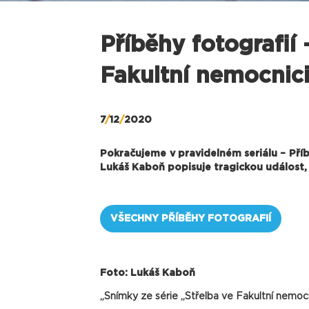
Příběhy fotografií
Fakultní nemocnic
7
/
12
/
2020
Pokračujeme v pravidelném seriálu – Příbě
Lukáš Kaboň popisuje tragickou událost,
VŠECHNY PŘÍBĚHY FOTOGRAFIÍ
Foto: Lukáš Kaboň
„Snímky ze série „Střelba ve Fakultní nemocn