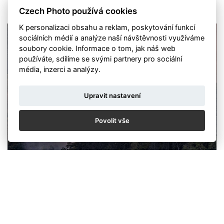
Czech Photo používá cookies
K personalizaci obsahu a reklam, poskytování funkcí
sociálních médií a analýze naší návštěvnosti využíváme
soubory cookie. Informace o tom, jak náš web
používáte, sdílíme se svými partnery pro sociální
média, inzerci a analýzy.
Upravit nastavení
Povolit vše
„Už delší dobu jsem chtěl vyfotit reportáž. Mám rád přírodu a
mým primárním oborem jsou zvířata, přesto mě reportážní
fotografie také láká. Když začala hořet Evropa, viděl jsem od
kolegů ze Španělska velmi smutné, ale zároveň velmi