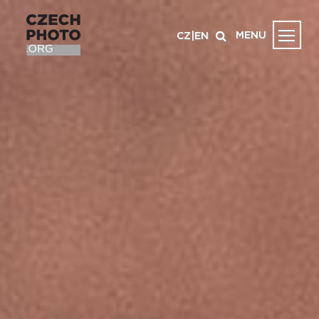
MENU
CZ
|
EN