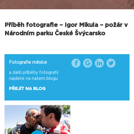
Příběh fotografie – Igor Mikula – požár v
Národním parku České Švýcarsko
Fotografie měsíce
a další příběhy fotografií
najdete na našem blogu:
PŘEJÍT NA BLOG