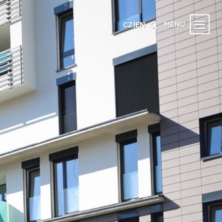
MENU
CZ
|
EN