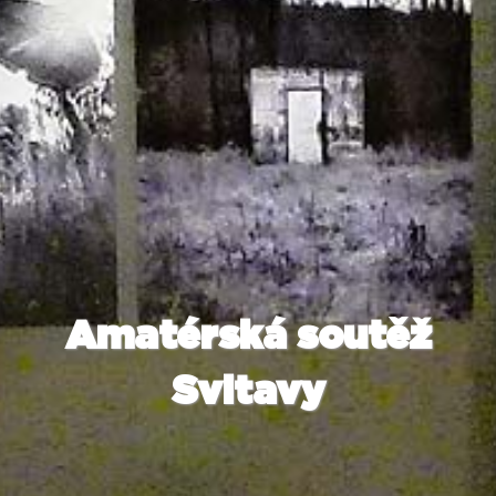
Amatérská soutěž
Svitavy