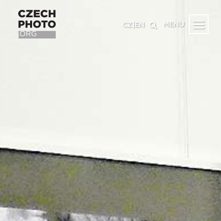
MENU
CZ
|
EN