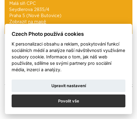
Malá síň CPC
Seydlerova 2835/4
Praha 5 (Nové Butovice)
Zobrazit
na mapě
Czech Photo používá cookies
9
/
07
/
2018
K personalizaci obsahu a reklam, poskytování funkcí
sociálních médií a analýze naší návštěvnosti využíváme
Po vernisáži s hojnou účastí organizátorů i tvůrců, která
soubory cookie. Informace o tom, jak náš web
se příjemně protáhla do pozdních večerních hodin, máte
používáte, sdílíme se svými partnery pro sociální
i vy možnost prohlédnout si průřez toho nejlepšího z
média, inzerci a analýzy.
domácí amatérské fotografie. Tradiční Národní soutěž
amatérské fotografie se konala již po 38. Ihned po
Upravit nastavení
vernisáži ve Svitavách putovala výstava už podruhé k
nám do galerie.
Povolit vše
Myšlenkou multižánrového centra Czech Photo bylo již od
počátku, fungovat jako základna pro všechny fotografy -