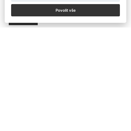
Povolit vše
Zpět
KALENDÁŘ
NOVINKY
OCHRANA ÚDAJŮ
OBCHODNÍ PODMÍNKY SOUTĚŽ
OBCHODNÍ PODMÍNKY PRODEJ
COOKIES
© Czech Photo 2013-2026