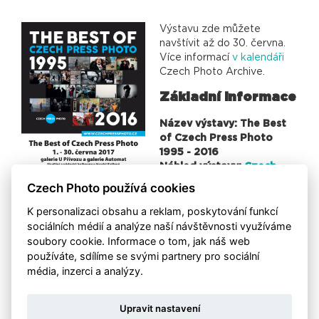
Výstavu zde můžete
navštívit až do 30. června.
Více informací
v kalendáři
Czech Photo Archive.
Základní informace
Název výstavy: The Best
of Czech Press Photo
1995 - 2016
Náhled výstavy:
Czech
Photo Archive
Czech Photo používá cookies
Doba trvání výstavy: 1.
června - 30. června 2017
K personalizaci obsahu a reklam, poskytování funkcí
Místo: Galerie U Přívozu a galerie Automat (Studijní
sociálních médií a analýze naší návštěvnosti využíváme
a vědecká knihovna v Hradci Královém)
soubory cookie. Informace o tom, jak náš web
Otevírací hodiny: denně (
více stránkách galerie
)
používáte, sdílíme se svými partnery pro sociální
média, inzerci a analýzy.
Upravit nastavení