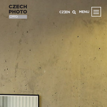
MENU
CZ
|
EN