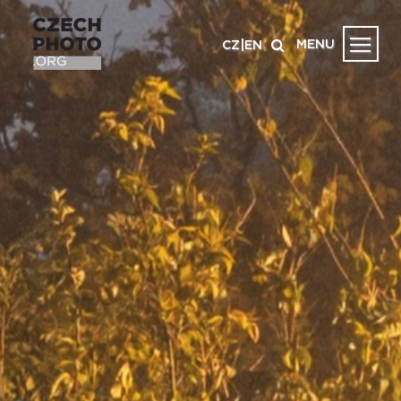
MENU
CZ
|
EN