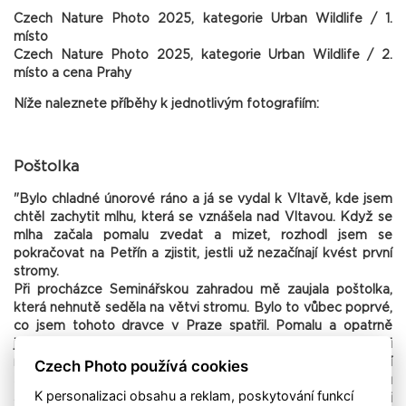
Czech Nature Photo 2025, kategorie Urban Wildlife / 1.
místo
Czech Nature Photo 2025, kategorie Urban Wildlife / 2.
místo a cena Prahy
Níže naleznete příběhy k jednotlivým fotografiím:
Poštolka
"Bylo chladné únorové ráno a já se vydal k Vltavě, kde jsem
chtěl zachytit mlhu, která se vznášela nad Vltavou. Když se
mlha začala pomalu zvedat a mizet, rozhodl jsem se
pokračovat na Petřín a zjistit, jestli už nezačínají kvést první
stromy.
Při procházce Seminářskou zahradou mě zaujala poštolka,
která nehnutě seděla na větvi stromu. Bylo to vůbec poprvé,
co jsem tohoto dravce v Praze spatřil. Pomalu a opatrně
jsem se k ní přibližoval a hledal vhodné místo, odkud bych ji
mohl zakomponovat do záběru spolu s bývalou kaplí
Czech Photo používá cookies
Jezulátka. Chtěl jsem propojit přírodní motiv s historickou
K personalizaci obsahu a reklam, poskytování funkcí
architekturou a zachytit tak nejen samotnou poštolku, ale i