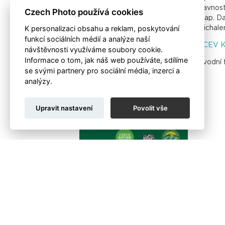
slavnos
Czech Photo používá cookies
Tlap. D
K personalizaci obsahu a reklam, poskytování
Michale
funkcí sociálních médií a analýze naší
KCEV K
návštěvnosti využíváme soubory cookie.
Informace o tom, jak náš web používáte, sdílíme
Úvodní 
se svými partnery pro sociální média, inzerci a
analýzy.
Upravit nastavení
Povolit vše
Zpět