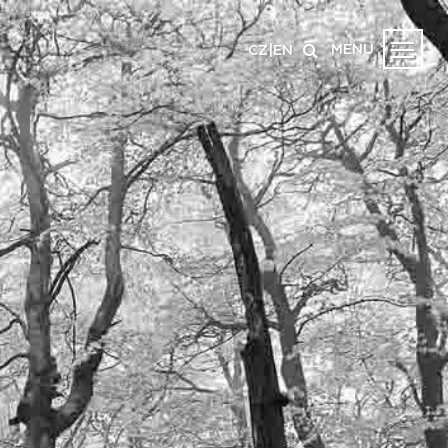
MENU
CZ
|
EN