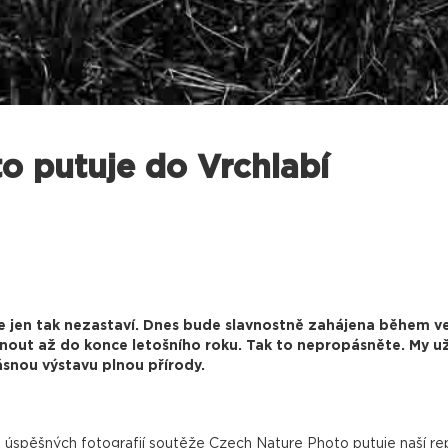
o putuje do Vrchlabí
 jen tak nezastaví. Dnes bude slavnostně zahájena během v
édnout až do konce letošního roku. Tak to nepropásněte. My u
rásnou výstavu plnou přírody.
 úspěšných fotografií soutěže Czech Nature Photo putuje naší rep