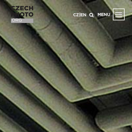
MENU
CZ
|
EN