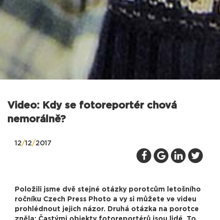
Video: Kdy se fotoreportér chová
nemorálně?
12
/
12
/
2017
Položili jsme dvě stejné otázky porotcům letošního
ročníku Czech Press Photo a vy si můžete ve videu
prohlédnout jejich názor. Druhá otázka na porotce
zněla: Častými objekty fotoreportérů jsou lidé. To