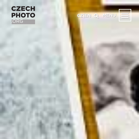
MENU
CZ
|
EN