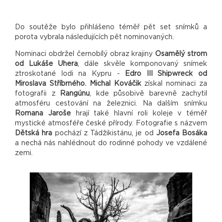
Do soutěže bylo přihlášeno téměř pět set snímků a
porota vybrala následujících pět nominovaných.
Nominaci obdržel černobílý obraz krajiny
Osamělý strom
od Lukáše Uhera
, dále skvěle komponovaný snímek
ztroskotané lodi na Kypru -
Edro III Shipwreck od
Miroslava Stříbrného.
Michal Kováčik
získal nominaci za
fotografii z
Rangúnu
, kde působivě barevně zachytil
atmosféru cestování na železnici. Na dalším snímku
Romana Jaroše
hrají také hlavní roli koleje v téměř
mystické atmosféře české přírody. Fotografie s názvem
Dětská hra
pochází z Tádžikistánu, je od
Josefa Bosáka
a nechá nás nahlédnout do rodinné pohody ve vzdálené
zemi.