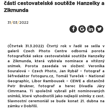
části cestovatelské soutěže Hanzelky a
Zikmunda
31
/
03
/
2022
(Čtvrtek 31.3.2022) Čtvrtý rok v řadě se sešla v
galerii Czech Photo Centre odborná porota
fotografické sekce cestovatelské soutěže Hanzelky
a Zikmunda, která vybírala nominace a vítězný
snímek. Porota zasedala ve složení: Veronika
Souralová – Czech Photo, Jan Rybář – fotograf a
šéfredaktor fotoguru.cz, Tomáš Tureček – National
Geographic, Libor Rambousek – CEWE a distančně
Petr Brukner, fotograf a herec Divadla Járy
Cimrmana. Ti společně vybrali pět nominovaných
snímků, které vyhodnotili jako nejlepší snímky z cest.
Slavnostní ceremoniál se bude konat 21. dubna na
zámku v Dobříši.