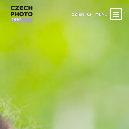
MENU
CZ
|
EN