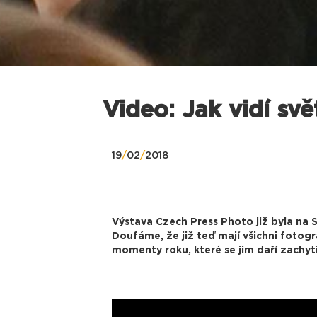
Video: Jak vidí sv
19
/
02
/
2018
Výstava Czech Press Photo již byla na S
Doufáme, že již teď mají všichni fotog
momenty roku, které se jim daří zachyti