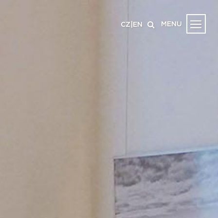
MENU
CZ
|
EN