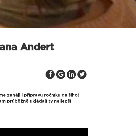
Jana Andert
e zahájili přípravu ročníku dalšího!
m průběžně ukládají ty nejlepší