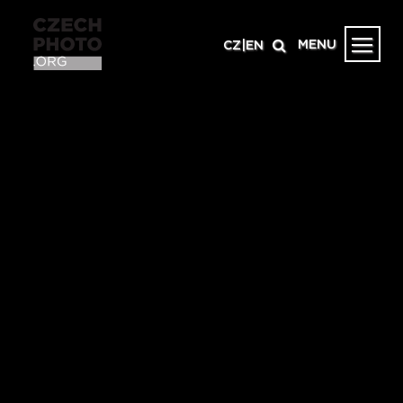
MENU
CZ
|
EN