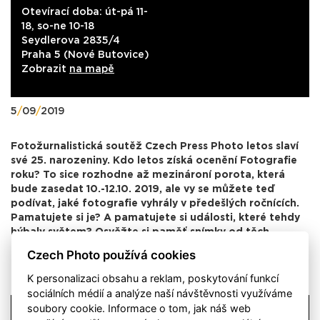
Otevírací doba: út-pá 11-
18, so-ne 10-18
Seydlerova 2835/4
Praha 5 (Nové Butovice)
Zobrazit
na mapě
5
/
09
/
2019
Fotožurnalistická soutěž Czech Press Photo letos slaví
své 25. narozeniny. Kdo letos získá ocenění Fotografie
roku? To sice rozhodne až mezinároní porota, která
bude zasedat 10.-12.10. 2019, ale vy se můžete teď
podívat, jaké fotografie vyhrály v předešlých ročnících.
Pamatujete si je? A pamatujete si události, které tehdy
hýbaly světem? Osvěžte si paměť snímky od těch
nejlepších českých i slovenských fotografů.
Czech Photo používá cookies
K personalizaci obsahu a reklam, poskytování funkcí
sociálních médií a analýze naší návštěvnosti využíváme
soubory cookie. Informace o tom, jak náš web