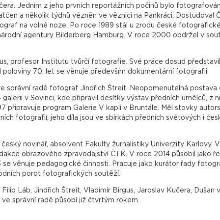
era. Jedním z jeho prvních reportážních počinů bylo fotografován
tčen a několik týdnů vězněn ve věznici na Pankráci. Dostudoval 
tograf na volné noze. Po roce 1989 stál u zrodu české fotografick
národní agentury Bilderberg Hamburg. V roce 2000 obdržel v sou
us, profesor Institutu tvůrčí fotografie. Své práce dosud představil
poloviny 70. let se věnuje především dokumentární fotografii.
e správní radě fotograf Jindřich Štreit. Neopomenutelná postava
 galerii v Sovinci, kde připravil desítky výstav předních umělců, z 
7 připravuje program Galerie V kapli v Bruntále. Měl stovky autor
ích fotografií, jeho díla jsou ve sbírkách předních světových i če
ský novinář, absolvent Fakulty žurnalistiky Univerzity Karlovy. V
dakce obrazového zpravodajství ČTK. V roce 2014 působil jako ře
se věnuje pedagogické činnosti. Pracuje jako kurátor řady fotogr
odních porot fotografických soutěží.
ilip Láb, Jindřich Štreit, Vladimír Birgus, Jaroslav Kučera, Dušan 
 ve správní radě působí již čtvrtým rokem.
společnosti Czech Photo. V dozorčí radě nadále zůstává docent St