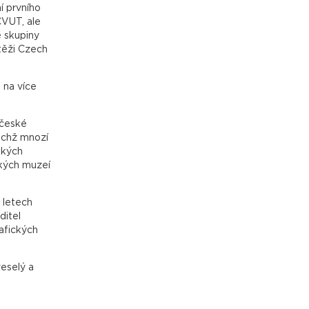
í prvního
ČVUT, ale
é skupiny
těži Czech
 na více
 české
nichž mnozí
ských
ských muzeí
 letech
ditel
afických
veselý a
anislav