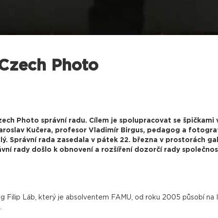
 Czech Photo
ech Photo správní radu. Cílem je spolupracovat se špičkami 
Jaroslav Kučera, profesor Vladimír Birgus, pedagog a fotograf
elý. Správní rada zasedala v pátek 22. března v prostorách ga
ní rady došlo k obnovení a rozšíření dozorčí rady společnos
 Filip Láb, který je absolventem FAMU, od roku 2005 působí na I
.