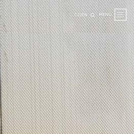
MENU
CZ
|
EN