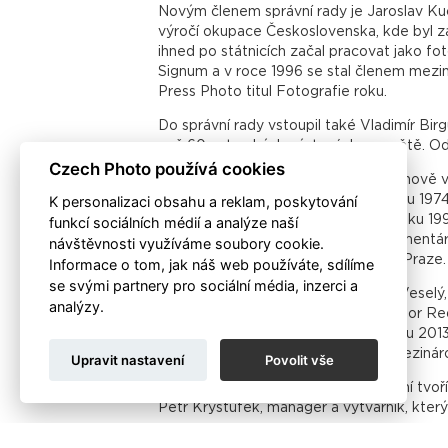
Novým členem správní rady je Jaroslav Kuč
výročí okupace Československa, kde byl za
ihned po státnicích začal pracovat jako fo
Signum a v roce 1996 se stal členem mezi
Press Photo titul Fotografie roku.
Do správní rady vstoupil také Vladimír Birg
než 60 autorských výstavách ve světě. Od 
Czech Photo používá cookies
Společně s Vladimírem Birgusem je nově v
K personalizaci obsahu a reklam, poskytování
fotografie Jindřich Štreit vedl od roku 1974
měli zákaz veřejně vystavovat, od roku 199
funkcí sociálních médií a analýze naší
výstav, vydal přes dvacet knih dokumentárn
návštěvnosti využíváme soubory cookie.
i ve stálé expozici Národní galerie v Praze.
Informace o tom, jak náš web používáte, sdílíme
se svými partnery pro sociální média, inzerci a
Posledním novým členem je Dušan Veselý, če
analýzy.
1990 až 2008 působil jako šéfredaktor Re
Národního muzea fotografie. Od roku 2013 
výstav, také jako člen národních a mezinár
Upravit nastavení
Povolit vše
Novou správní radu Czech Photo nyní tvoří F
Petr Kryštůfek, manager a výtvarník, který
Nového složení se dočkala i dozorčí rada 