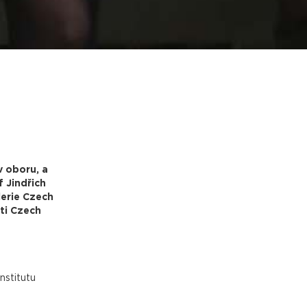
v oboru, a
 Jindřich
lerie Czech
ti Czech
nstitutu