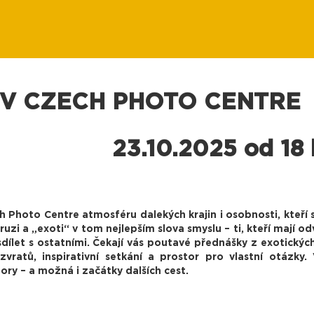
 V CZECH PHOTO CENTRE
23.10.2025 od 18
ch Photo Centre atmosféru dalekých krajin i osobnosti, kteří 
uzi a „exoti“ v tom nejlepším slova smyslu – ti, kteří mají o
ílet s ostatními. Čekají vás poutavé přednášky z exotických
ratů, inspirativní setkání a prostor pro vlastní otázky.
ory – a možná i začátky dalších cest.