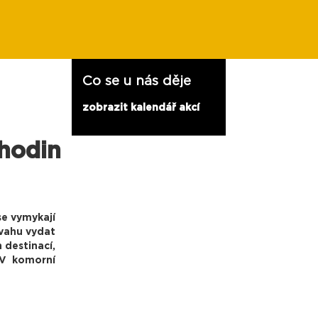
Co se u nás děje
zobrazit kalendář akcí
 hodin
se vymykají
dvahu vydat
 destinací,
 V komorní