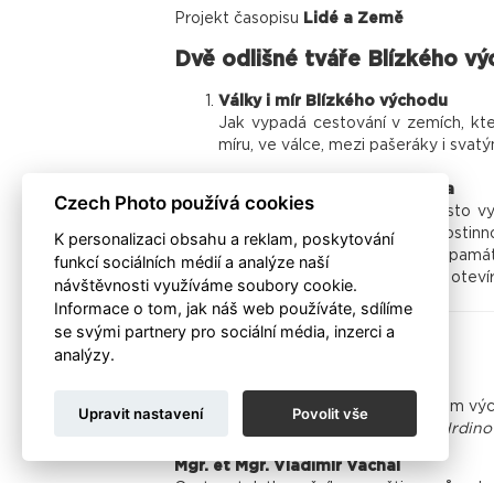
Projekt časopisu
Lidé a Země
Dvě odlišné tváře Blízkého v
Války i mír Blízkého východu
Jak vypadá cestování v zemích, kt
míru, ve válce, mezi pašeráky i svat
Írán očima Vladimíra Váchala
Czech Photo používá cookies
Írán – země, kterou média často vyo
architekturu a jedinečnou pohostinn
K personalizaci obsahu a reklam, poskytování
městům Esfahán, starověkým památká
funkcí sociálních médií a analýze naší
Íránu, která bourá předsudky a otevír
návštěvnosti využíváme soubory cookie.
Informace o tom, jak náš web používáte, sdílíme
se svými partnery pro sociální média, inzerci a
Přednášející
analýzy.
Lenka Hrabalová
Arabistka a íránistka, která na Blízkém v
Upravit nastavení
Povolit vše
pěti knih, v roce 2025 vydala knihy
Hrdino
Mgr. et Mgr. Vladimír Váchal
Cestovatel, tlumočník z perštiny, průvod