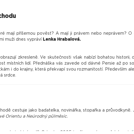
ýchodu
eré mají příšernou pověst? A mají ji právem nebo neprávem? O 
ými muži dnes vypráví
Lenka Hrabalová.
brazují zkresleně. Ve skutečnosti však nabízí bohatou historii,
ost místních lidí. Přednáška vás zavede od dávné Persie až po s
m i do krajiny, která překvapí svou rozmanitostí. Především ale
á srdce.
ýchodě cestuje jako badatelka, novinářka, stopařka a průvodkyně.
vé Orientu a Neúrodný půlměsíc.
ce a abstraktní malíř. Od roku 2005 tvoří ve svém pražském atel