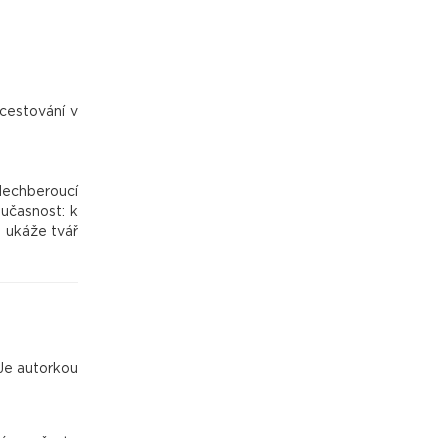
cestování v
 dechberoucí
oučasnost: k
 ukáže tvář
 Je autorkou
iéru a často