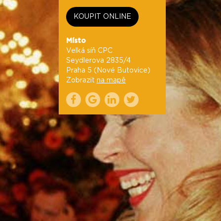
KOUPIT ONLINE
Místo
Velká síň CPC
Seydlerova 2835/4
Praha 5 (Nové Butovice)
Zobrazit
na mapě