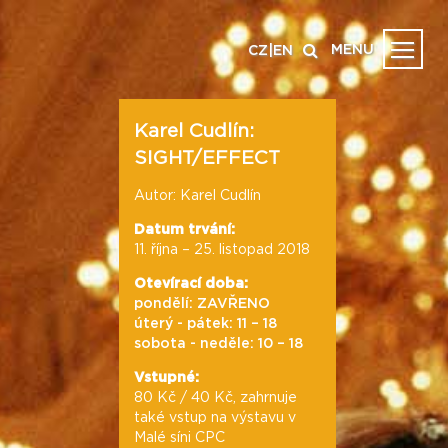
MENU
CZ
|
EN
Karel Cudlín:
SIGHT/EFFECT
Autor: Karel Cudlín
Datum trvání:
11. října – 25. listopad 2018
Otevírací doba:
pondělí: ZAVŘENO
úterý - pátek: 11 – 18
sobota - neděle: 10 – 18
Vstupné:
80 Kč / 40 Kč, zahrnuje
také vstup na výstavu v
Malé síni CPC