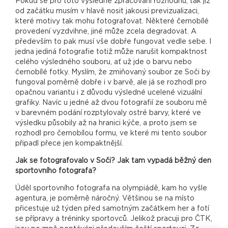
Pokud se pro toto výsledné zpracování rozhodnu, tak již
od začátku musím v hlavě nosit jakousi previzualizaci,
které motivy tak mohu fotografovat. Některé černobílé
provedení vyzdvihne, jiné může zcela degradovat. A
především to pak musí vše dobře fungovat vedle sebe. I
jedna jediná fotografie totiž může narušit kompaktnost
celého výsledného souboru, ať už jde o barvu nebo
černobílé fotky. Myslím, že zmiňovaný soubor ze Soči by
fungoval poměrně dobře i v barvě, ale já se rozhodl pro
opačnou variantu i z důvodu výsledné ucelené vizuální
grafiky. Navíc u jedné až dvou fotografií ze souboru mě
v barevném podání rozptylovaly ostré barvy, které ve
výsledku působily až na hranici kýče, a proto jsem se
rozhodl pro černobílou formu, ve které mi tento soubor
připadl přece jen kompaktnější.
Jak se fotografovalo v Soči? Jak tam vypadá běžný den
sportovního fotografa?
Úděl sportovního fotografa na olympiádě, kam ho vyšle
agentura, je poměrně náročný. Většinou se na místo
přicestuje už týden před samotným začátkem her a fotí
se přípravy a tréninky sportovců. Jelikož pracuji pro ČTK,