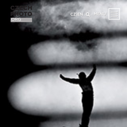
MENU
CZ
|
EN