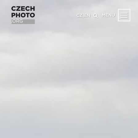
MENU
CZ
|
EN