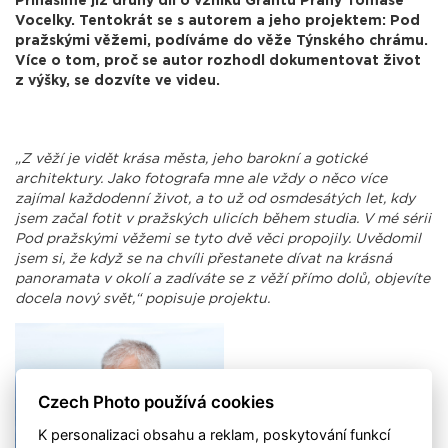
Přinášíme již druhý díl o vzniku Grantu Prahy Tomáše
Vocelky. Tentokrát se s autorem a jeho projektem: Pod
pražskými věžemi, podíváme do věže Týnského chrámu.
Více o tom, proč se autor rozhodl dokumentovat život
z výšky, se dozvíte ve videu.
„Z věží je vidět krása města, jeho barokní a gotické
architektury. Jako fotografa mne ale vždy o něco více
zajímal každodenní život, a to už od osmdesátých let, kdy
jsem začal fotit v pražských ulicích během studia. V mé sérii
Pod pražskými věžemi se tyto dvě věci propojily. Uvědomil
jsem si, že když se na chvíli přestanete dívat na krásná
panoramata v okolí a zadíváte se z věží přímo dolů, objevíte
docela nový svět,“ popisuje projektu.
Czech Photo používá cookies
K personalizaci obsahu a reklam, poskytování funkcí