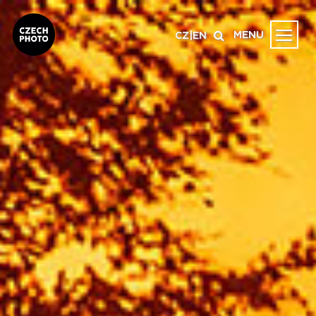
MENU
CZ
|
EN