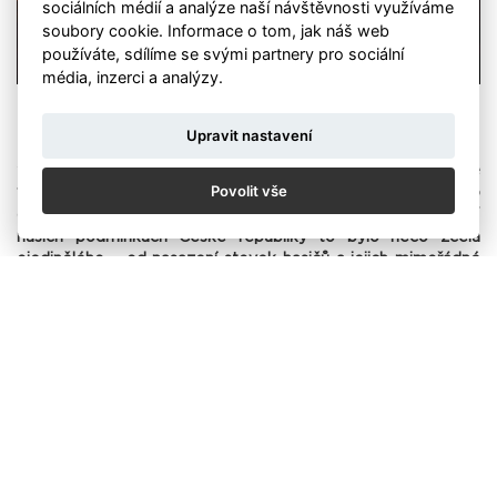
sociálních médií a analýze naší návštěvnosti využíváme
soubory cookie. Informace o tom, jak náš web
používáte, sdílíme se svými partnery pro sociální
média, inzerci a analýzy.
Foto: Michal Fanta / HZS
Upravit nastavení
"V Hřensku jsem fotografoval s hasiči od druhého dne
Povolit vše
vypuknutí požáru po celý týden. Dokumentace tohoto
období byla hodně intenzivní, spalo se jen pár hodin denně. V
našich podmínkách České republiky to bylo něco zcela
ojedinělého – od nasazení stovek hasičů a jejich mimořádné
práce – mnohdy v komplikovaném terénu – až po masivní
zapojení techniky včetně velkého množství letecké techniky,
jak z ČR, tak ze zahraničí. Na hasičích byla někdy vidět únava,
ale také velká odhodlanost požár přemoci. Fotografoval
jsem se ve členitém skalním terénu, kde hasiči s hadicemi
šplhali do strmých kopců. Dále ve vrtulníku při hašení. Teprve
tam si člověk uvědomí, na jak velké ploše hoří. V neposlední
řadě jsem zaznamenával místa, kde záchranáři doslova
bojovali proti plamenům rozvinutého požáru. Při
fotografování požáru takovéhoto rozsahu je vždy důležitá i