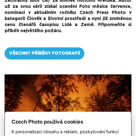
záchranný sbor ČR/ za snímek hořícího Hřenska. Autor
už za svou sérii získal ocenění Foto měsíce července,
nominaci v aktuálním ročníku Czech Press Photo v
kategorii Člověk a životní prostředí a nyní již zmíněnou
cenu čtenářů časopisu Lidé a Země. Připomeňte si
příběh největšího požáru.
VŠECHNY PŘÍBĚHY FOTOGRAFIÍ
Czech Photo používá cookies
K personalizaci obsahu a reklam, poskytování funkcí