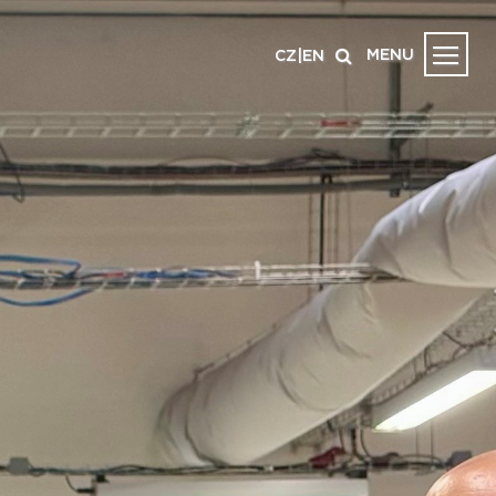
MENU
CZ
|
EN