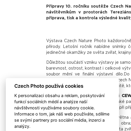
Přípravy 10. ročníku soutěže Czech Nat
návštěvníkům v prostorách Tereziáns
příprava, tisk a kontrola výsledné kvalit
Výstava Czech Nature Photo každoročně př
přírody. Letošní ročník nabídne snímky če
jedinečné okamžiky ze světa zvířat, krajiny 
Důležitou součástí vzniku výstavy je sam
barevnost, ostrost, kontrast i celkové výt
soubor mění ve finální výstavní dílo.Do
dlouhodobým partnerem soutěže Czech Nat
Czech Photo používá cookies
kontrole vznikají výstavní tisky v kvalitě
K personalizaci obsahu a reklam, poskytování
Velké poděkování patří společnosti
CE
funkcí sociálních médií a analýze naší
výstavy. Zvláštní poděkování patří také p
návštěvnosti využíváme soubory cookie.
osobní nasazení, vstřícnost a pomoc při pří
Informace o tom, jak náš web používáte, sdílíme
Výstava se otevře veřejnosti 20. května 
se svými partnery pro sociální média, inzerci a
snímky, které společně tvoří pestrý obraz
analýzy.
příběhy, výjimečné momenty ze života zvířat