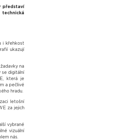
y představí
 technická
 i křehkost
afií ukazují
požadavky na
se digitální
E, která je
m a pečlivé
ského hradu.
aci letošní
E za jejich
lší vybrané
lné vizuální
olem nás.