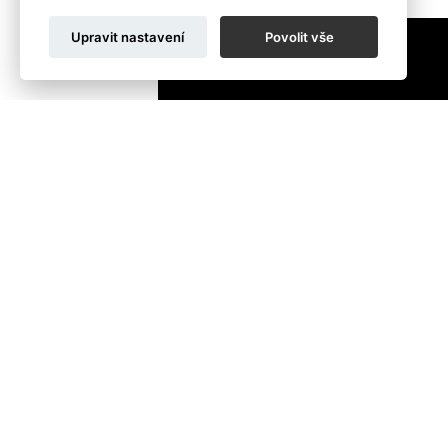
Upravit nastavení
Povolit vše
Zpět