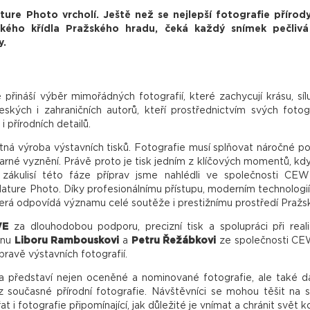
ure Photo vrcholí. Ještě než se nejlepší fotografie přírod
kého křídla Pražského hradu, čeká každý snímek pečlivá
y.
ináší výběr mimořádných fotografií, které zachycují krásu, sílu
ských i zahraničních autorů, kteří prostřednictvím svých fotogr
i přírodních detailů.
otná výroba výstavních tisků. Fotografie musí splňovat náročné 
varné vyznění. Právě proto je tisk jedním z klíčových momentů, kdy 
 zákulisí této fáze příprav jsme nahlédli ve společnosti CEW
ure Photo. Díky profesionálnímu přístupu, moderním technologií
, která odpovídá významu celé soutěže i prestižnímu prostředí Praž
WE
za dlouhodobou podporu, precizní tisk a spolupráci při realiz
anu
Liboru Rambouskovi
a
Petru Řežábkovi
ze společnosti CEW
pravě výstavních fotografií.
a představí nejen oceněné a nominované fotografie, ale také da
 současné přírodní fotografie. Návštěvníci se mohou těšit na si
 i fotografie připomínající, jak důležité je vnímat a chránit svět k