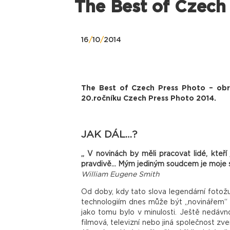
The Best of Czech 
16
/
10
/
2014
The Best of Czech Press Photo – obraz
20.ročníku Czech Press Photo 2014.
JAK DÁL…?
„ V novinách by měli pracovat lidé, kteř
pravdivě… Mým jediným soudcem je moje 
William Eugene Smith
Od doby, kdy tato slova legendární fotožu
technologiím dnes může být „novinářem“ p
jako tomu bylo v minulosti. Ještě nedávno
filmová, televizní nebo jiná společnost zve