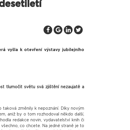
esetiletí
á vyšla k otevření výstavy jubilejního
t tlumočit světu svá zjištění nezaujatě a
ako taková změnily k nepoznání. Díky novým
em, aniž by o tom rozhodoval někdo další,
hodla redakce novin, vydavatelství knih či
at všechno, co chcete. Na jedné straně je to