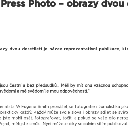
Press Photo – obrazy dvou d
y dvou desetiletí je název reprezentativní publikace, kter
í jsou čestní a bez předsudků… Měli by mít onu vzácnou schopnos
svědomí a mé svědomí je mou odpovědností.“
rnalista W.Eugene Smith pronášel, se fotografie i žurnalistika j
rakticky každý. Každý může svoje slova i obrazy sdílet se svět
 jste mohli psát, fotografovat, točit, a pokud se vaše dílo neroz
řejnit, měli jste smůlu. Nyní můžete díky sociálním sítím publikov