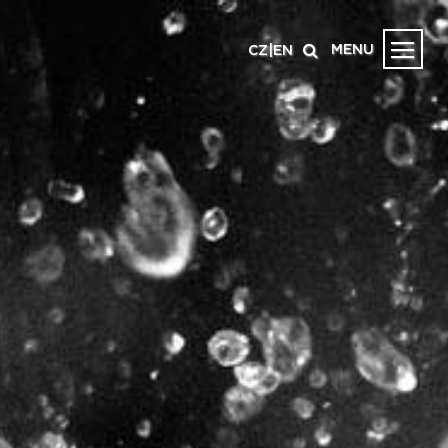
MENU
CZ
|
EN