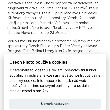
Výstava Czech Press Photo poprvé za pětadvacet let
fungování zavítala i do Brna. Zhruba 220 snímků, které
autenticky zachycují realitu uplynulého roku, plní celou
Křížovou chodbu i přilehlé prostory. Vernisáž osobně
zahájila primátorka Markéta Vaňková. Lidé mohou
nejlepší novinářské fotografie obdivovat v Křížové
chodbě Nové radnice do 23.března.
Velkou zásluhu na brněnské prezentaci výstavy má člen
správní rady Czech Photo o,p.s Dušan Veselý a hlavně
fotograf Otto Ballon Mierny, který vše zorganizoval.
Oběma moc děkujeme a doufáme, že tento rok byla
zahájena nová tradice a výstava Czech Press Photo
Czech Photo používá cookies
bude do Brna putovat každoročně.
K personalizaci obsahu a reklam, poskytování funkcí
Foto: Jiří Salik Sláma
sociálních médií a analýze naší návštěvnosti využíváme
soubory cookie. Informace o tom, jak náš web
používáte, sdílíme se svými partnery pro sociální
média, inzerci a analýzy.
Upravit nastavení