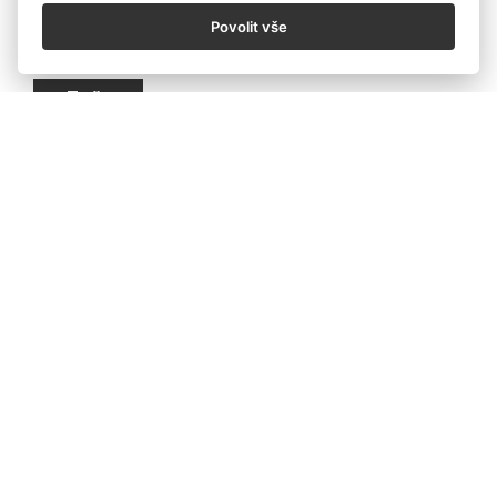
Povolit vše
Zpět
CZECH PHOTO
CZECH
PHOTO CENTRE
CZECH
PRESS PHOTO
CZECH
NATURE PHOTO
CZECH
PHOTO JUNIOR
KALENDÁŘ
NOVINKY
OCHRANA ÚDAJŮ
OBCHODNÍ PODMÍNKY SOUTĚŽ
OBCHODNÍ PODMÍNKY PRODEJ
COOKIES
© Czech Photo 2013-2026