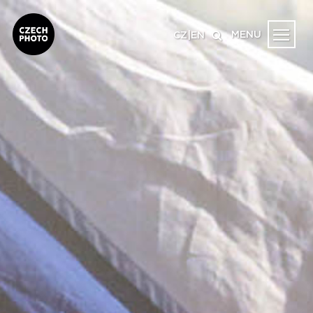
MENU
CZ
|
EN