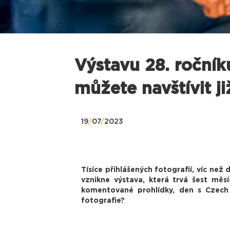
Výstavu 28. roční
můžete navštívit j
19
/
07
/
2023
Tísíce přihlášených fotografií, víc než
vznikne výstava, která trvá šest měs
komentované prohlídky, den s Czech P
fotografie?