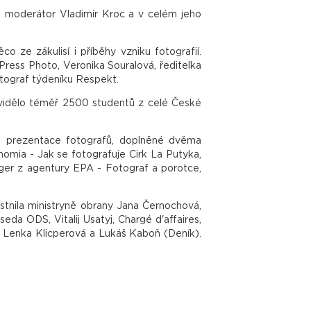
l moderátor Vladimír Kroc a v celém jeho
 ze zákulisí i příběhy vzniku fotografií.
ress Photo, Veronika Souralová, ředitelka
otograf týdeníku Respekt.
u vidělo téměř 2500 studentů z celé České
ké prezentace fotografů, doplněné dvěma
omia - Jak se fotografuje Cirk La Putyka,
inger z agentury EPA - Fotograf a porotce,
stnila ministryně obrany Jana Černochová,
da ODS, Vitalij Usatyj, Chargé d'affaires,
), Lenka Klicperová a Lukáš Kaboň (Deník).
ry, MHMP, Národnímu muzeu, společnostem
aufen, Soliter, Newton Media, VDV, UNHCR,