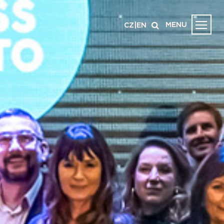
MENU
CZ
|
EN