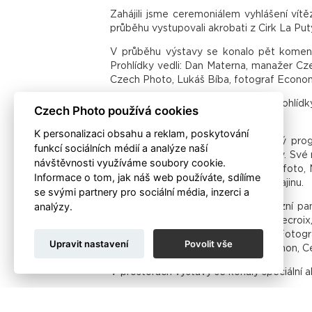
Zahájili jsme ceremoniálem vyhlášení ví
průběhu vystupovali akrobati z Cirk La Put
V průběhu výstavy se konalo pět komentov
Prohlídky vedli: Dan Materna, manažer Cz
Czech Photo, Lukáš Bíba, fotograf Econom
Dále jsme pořádali komentované prohlídky
Czech Photo používá cookies
republiky.
K personalizaci obsahu a reklam, poskytování
Vrcholnou akcí byl celodenní nabitý pr
funkcí sociálních médií a analýze naší
komentovanými prohlídkami výstavy. Své n
návštěvnosti využíváme soubory cookie.
Kevin V. Ton - Grant Prahy a Streetfoto, 
Informace o tom, jak náš web používáte, sdílíme
Lukáš Kaboň z Deníku – Vlak na Ukrajinu.
se svými partnery pro sociální média, inzerci a
analýzy.
V závěru dne se konal krátký diskuzní pa
dalšími hosty byli poslankyně Eva Decroix
a.i., Ukrajinské velvyslanectví v ČR. Fot
Upravit nastavení
Povolit vše
Svou techniku zde představovali Canon, 
V prostorách výstavy se konaly speciální 
Děkujeme všem podporovatelům v čele s 
Koupelny Ptáček, CeWe, Econtest-EOX, Sik