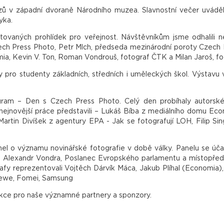
tězů v západní dvoraně Národního muzea. Slavnostní večer uvádě
yka.
aných prohlídek pro veřejnost. Návštěvníkům jsme odhalili něco
ech Press Photo, Petr Mlch, předseda mezinárodní poroty Czech P
ia, Kevin V. Ton, Roman Vondrouš, fotograf ČTK a Milan Jaroš, f
 pro studenty základních, středních i uměleckých škol. Výstav
ogram – Den s Czech Press Photo. Celý den probíhaly autors
ejnovější práce představili – Lukáš Bíba z mediálního domu Econ
Martin Divíšek z agentury EPA - Jak se fotografují LOH, Filip S
nel o významu novinářské fotografie v době války. Panelu se úča
, Alexandr Vondra, Poslanec Evropského parlamentu a místopředse
ografy reprezentovali Vojtěch Dárvík Máca, Jakub Plíhal (Economia
Cewe, Fomei, Samsung
akce pro naše významné partnery a sponzory.
generálním partnerem, společností Trigema, Ministerstvu kultu
o, Renomia, Berlitz, Pictoart, Canon, Eizo, Samsung, Fomei, L