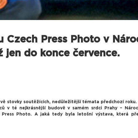
ku Czech Press Photo v Ná
iž jen do konce července.
 dvě stovky soutěžících, nedůležitější témata předchozí roku
íců v té nejkrásnější budově v samém srdci Prahy – Národ
ress Photo. A jaká tedy byla letošní výstava, která pře