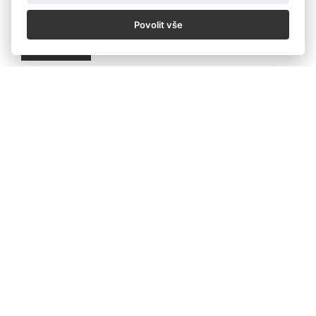
Povolit vše
Zpět
KALENDÁŘ
NOVINKY
OCHRANA ÚDAJŮ
OBCHODNÍ PODMÍNKY SOUTĚŽ
OBCHODNÍ PODMÍNKY PRODEJ
COOKIES
© Czech Photo 2013-2026