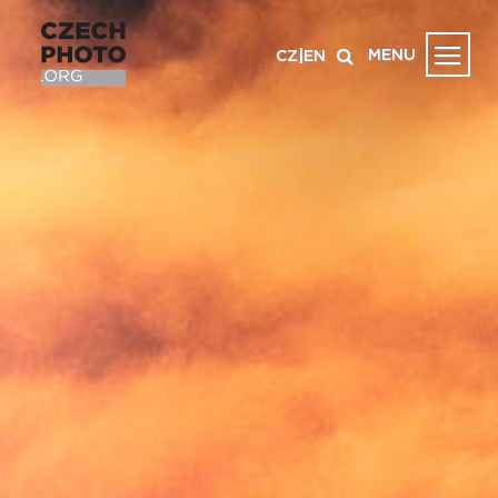
MENU
CZ
|
EN