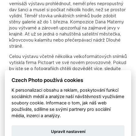
vernisáži výstavu prohlédnout, neměl přes nepropustný
dav šanci a musel si počkat několik hodin, než se prostor
vylidní. Téměř stovka unikátních snímků bude zdobit
stěny galerie až do 1. března. Kompozice Dana Materny
jsou výtvarné a zároveň upozorňují na zajímavé jevy v
krajině. At už se jedná o nahuštěná satelitní městečka,
kůrovcovou kalamitu nebo přečerpávací nádrž Dlouhé
stráně.
Celou výstavu včetně několika velkoformátových snímků
vytiskla firma Pictoart ve své novém provozovně. Pokud
by jste se o fotografiích chtěli dozvědět více, sledujte
náš web, kde budeme zveřejňovat termíny
Czech Photo používá cookies
komentovaných prohlídek.
K personalizaci obsahu a reklam, poskytování funkcí
Foto:Markéta Kolínská
sociálních médií a analýze naší návštěvnosti využíváme
soubory cookie. Informace o tom, jak náš web
používáte, sdílíme se svými partnery pro sociální
média, inzerci a analýzy.
Upravit nastavení