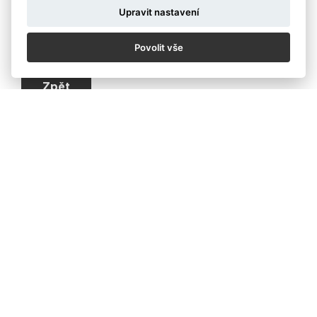
Upravit nastavení
Informace o výstavě naleznete
v kalendáři.
Povolit vše
Zpět
KALENDÁŘ
NOVINKY
OCHRANA ÚDAJŮ
OBCHODNÍ PODMÍNKY SOUTĚŽ
OBCHODNÍ PODMÍNKY PRODEJ
COOKIES
© Czech Photo 2013-2026