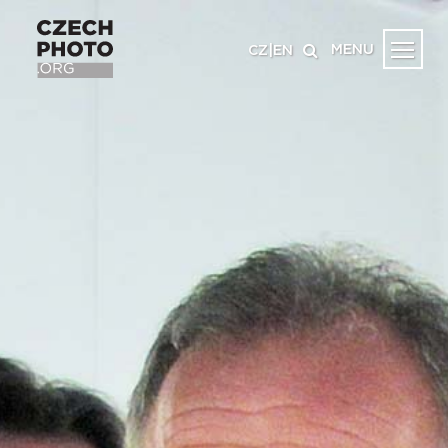
MENU
CZ
|
EN