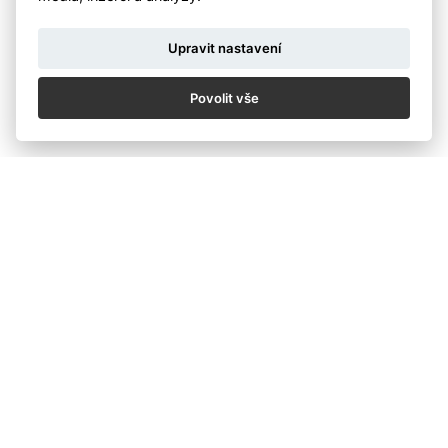
Ceny pro vítěze
Upravit nastavení
Vítěz fotografické kategorie získá atraktivní zážitkové
ceny, které se k cestovatelské soutěži skvěle hodí:
Povolit vše
poukaz na pobyt ve vinařství Dog in Dock od společnosti
Trigema a.s.,
poukaz na letecký simulátor od Letiště Václava Havla
Praha.
Odborná porota
Nejlepší fotografie vybere odborná porota složená z
fotografů, osobností médií a zástupců partnerů soutěže:
Veronika Souralová – předsedkyně poroty, ředitelka
Czech Photo
Petr Brukner – fotograf a herec Divadla Járy Cimrmana
Jan Rybář – fotograf
Honza Altner – fotograf