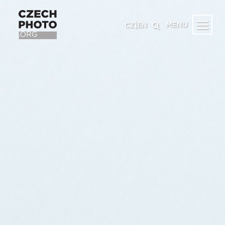
MENU
CZ
|
EN