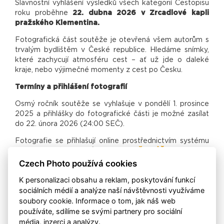
Slavnostní vyhlášení výsledků všech kategorií Cestopisu
roku proběhne
22. dubna 2026 v Zrcadlové kapli
pražského Klementina.
Fotografická část soutěže je otevřená všem autorům s
trvalým bydlištěm v České republice. Hledáme snímky,
které zachycují atmosféru cest – ať už jde o daleké
kraje, nebo výjimečné momenty z cest po Česku.
Termíny a přihlášení fotografií
Osmý ročník soutěže se vyhlašuje v pondělí 1. prosince
2025 a přihlášky do fotografické části je možné zasílat
do 22. února 2026 (24:00 SEČ).
Fotografie se přihlašují online prostřednictvím systému
CEWE.
Přihlásit se můžete zde (
PŘIHLÁŠKA
)
Czech Photo používá cookies
a na stránkách Czech Photo. K přihlášení stačí:
K personalizaci obsahu a reklam, poskytování funkcí
*vybrat své nejlepší snímky z cest,
sociálních médií a analýze naší návštěvnosti využíváme
soubory cookie. Informace o tom, jak náš web
*nahrát je do soutěžního systému,
používáte, sdílíme se svými partnery pro sociální
*doplnit název, krátký popis a místo vzniku fotografie.
média, inzerci a analýzy.