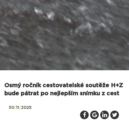
Osmý ročník cestovatelské soutěže H+Z
bude pátrat po nejlepším snímku z cest
30
/
11
/
2025