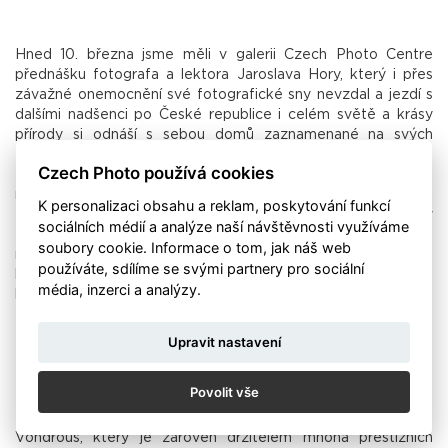
Hned 10. března jsme měli v galerii Czech Photo Centre
přednášku fotografa a lektora Jaroslava Hory, který i přes
závažné onemocnění své fotografické sny nevzdal a jezdí s
dalšími nadšenci po České republice i celém světě a krásy
přírody si odnáší s sebou domů zaznamenané na svých
fotoaparátech. Kromě toho svým pozitivním přístupem a
Czech Photo používá cookies
fotografováním pomáhá i ostatním pacientům překonat jejich
nemoc a strach. Kromě přednášky měl Jaroslav Hora 16. 3.
K personalizaci obsahu a reklam, poskytování funkcí
také workshop Noční fotografie, pro který nám stativy
sociálních médií a analýze naší návštěvnosti využíváme
zapůjčila společnost
Olympus
. Účastnící se z kurzu vrátili
soubory cookie. Informace o tom, jak náš web
nadšení s mnoha krásnými fotografiemi noční Prahy, ke
používáte, sdílíme se svými partnery pro sociální
kterým dostali na konci večera zpětnou vazbu. Více o jeho
média, inzerci a analýzy.
kurzech najdete na
Horoviny.cz
Upravit nastavení
Povolit vše
Dalším březnovým lektorem je fotograf z ČTK Roman
Vondrouš, který je zároveň držitelem mnoha prestižních