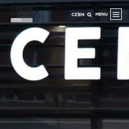
MENU
CZ
|
EN