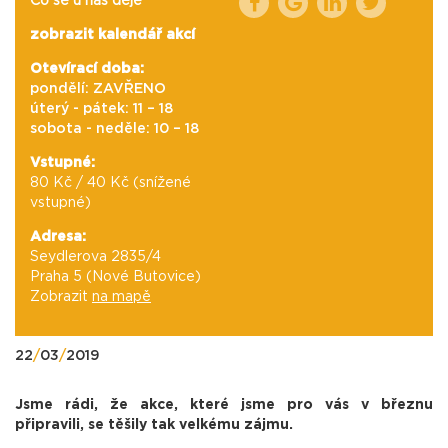
Co se u nás děje
zobrazit kalendář akcí
Otevírací doba:
pondělí: ZAVŘENO
úterý - pátek: 11 – 18
sobota - neděle: 10 – 18
Vstupné:
80 Kč / 40 Kč (snížené
vstupné)
Adresa:
Seydlerova 2835/4
Praha 5 (Nové Butovice)
Zobrazit
na mapě
22
/
03
/
2019
Jsme rádi, že akce, které jsme pro vás v březnu
připravili, se těšily tak velkému zájmu.