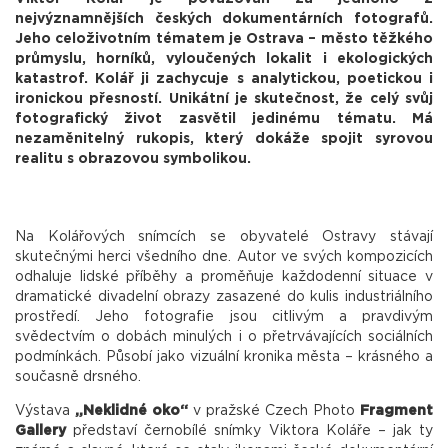
nejvýznamnějších českých dokumentárních fotografů.
Jeho celoživotním tématem je Ostrava – město těžkého
průmyslu, horníků, vyloučených lokalit i ekologických
katastrof. Kolář ji zachycuje s analytickou, poetickou i
ironickou přesností. Unikátní je skutečnost, že celý svůj
fotografický život zasvětil jedinému tématu. Má
nezaměnitelný rukopis, který dokáže spojit syrovou
realitu s obrazovou symbolikou.
Na Kolářových snímcích se obyvatelé Ostravy stávají
skutečnými herci všedního dne. Autor ve svých kompozicích
odhaluje lidské příběhy a proměňuje každodenní situace v
dramatické divadelní obrazy zasazené do kulis industriálního
prostředí. Jeho fotografie jsou citlivým a pravdivým
svědectvím o dobách minulých i o přetrvávajících sociálních
podmínkách. Působí jako vizuální kronika města – krásného a
současně drsného.
Výstava
„Neklidné oko“
v pražské Czech Photo
Fragment
Gallery
představí černobílé snímky Viktora Koláře – jak ty