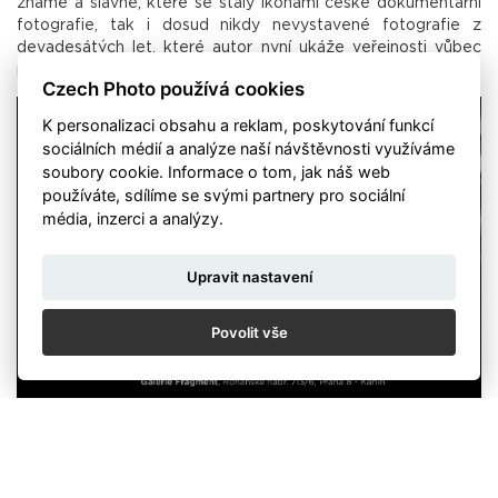
známé a slavné, které se staly ikonami české dokumentární
fotografie, tak i dosud nikdy nevystavené fotografie z
devadesátých let, které autor nyní ukáže veřejnosti vůbec
poprvé.
Czech Photo používá cookies
K personalizaci obsahu a reklam, poskytování funkcí
sociálních médií a analýze naší návštěvnosti využíváme
soubory cookie. Informace o tom, jak náš web
používáte, sdílíme se svými partnery pro sociální
média, inzerci a analýzy.
Upravit nastavení
Povolit vše
„S fotografiemi Viktora Kolářem jsem se poprvé potkal v
roce 1986, když mu v tehdejším Československu vyšla v