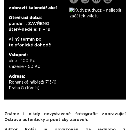
zobrazit kalendář akcí
Otevírací doba:
pondělí : ZAVŘENO
úterý-neděle: 11 – 19
v jiný termín po
telefonické dohodě
Vstupné:
plné - 100 Kč
snížené - 50 Kč
Adresa:
Rohanské nábřeží 713/6
Praha 8 (Karlín)
Známé i nikdy nevystavené fotografie zobrazující
Ostravu autenticky a poeticky zároveň.
Viktor Kolář je považován za jednoho z