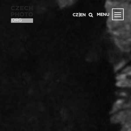
MENU
CZ
|
EN