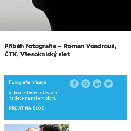
Příběh fotografie – Roman Vondrouš,
ČTK, Všesokolský slet
Fotografie měsíce
a další příběhy fotografií
najdete na našem blogu:
PŘEJÍT NA BLOG