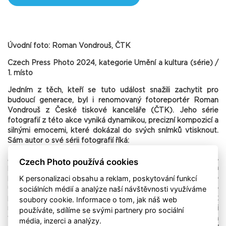
Úvodní foto: Roman Vondrouš, ČTK
Czech Press Photo 2024, kategorie Umění a kultura (série) /
1. místo
Jedním z těch, kteří se tuto událost snažili zachytit pro
budoucí generace, byl i renomovaný fotoreportér Roman
Vondrouš z České tiskové kanceláře (ČTK). Jeho série
fotografií z této akce vyniká dynamikou, precizní kompozicí a
silnými emocemi, které dokázal do svých snímků vtisknout.
Sám autor o své sérii fotografií říká:
„O blížícím se všesokolském sletu jsem velmi dobře věděl,
Czech Photo používá cookies
protože moje čtyřletá dcera se na něj několik týdnů předem
K personalizaci obsahu a reklam, poskytování funkcí
připravovala, aby vystoupila v jedné z hromadných skladeb
sociálních médií a analýze naší návštěvnosti využíváme
určených pro rodiče a děti. Jako hrdý otec jsem ji při této
příležitosti musel zachytit objektivem fotoaparátu. To však
soubory cookie. Informace o tom, jak náš web
nebyl jediný důvod, proč jsem se na tuto významnou akci
používáte, sdílíme se svými partnery pro sociální
vypravil. Všesokolský slet se koná pouze jednou za šest let a
média, inzerci a analýzy.