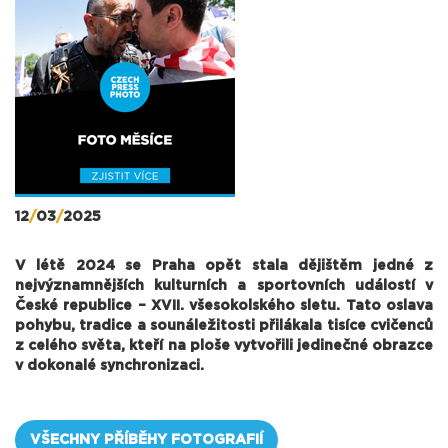
12
/
03
/
2025
V létě 2024 se Praha opět stala dějištěm jedné z
nejvýznamnějších kulturních a sportovních událostí v
České republice – XVII. všesokolského sletu. Tato oslava
pohybu, tradice a sounáležitosti přilákala tisíce cvičenců
z celého světa, kteří na ploše vytvořili jedinečné obrazce
v dokonalé synchronizaci.
VŠECHNY PŘÍBĚHY FOTOGRAFIÍ