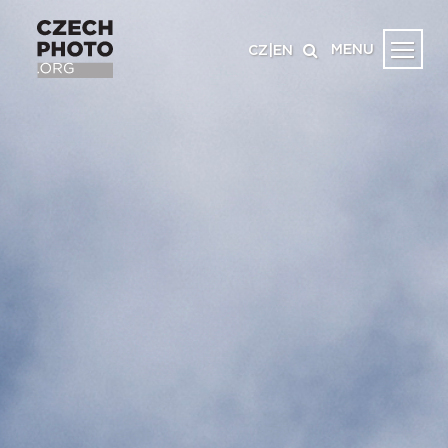
MENU
CZ
|
EN