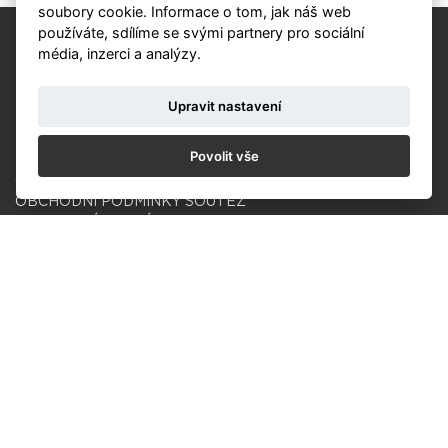
soubory cookie. Informace o tom, jak náš web
používáte, sdílíme se svými partnery pro sociální
média, inzerci a analýzy.
Upravit nastavení
KALENDÁŘ
Povolit vše
NOVINKY
OCHRANA ÚDAJŮ
OBCHODNÍ PODMÍNKY SOUTĚŽ
OBCHODNÍ PODMÍNKY PRODEJ
COOKIES
© Czech Photo 2013-2026