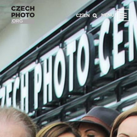
MENU
CZ
|
EN