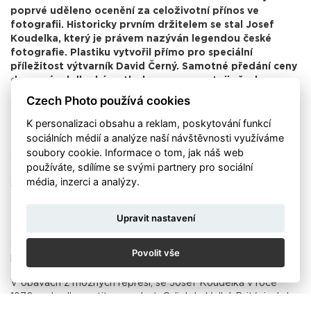
poprvé uděleno ocenění za celoživotní přínos ve
fotografii. Historicky prvním držitelem se stal Josef
Koudelka, který je právem nazýván legendou české
fotografie. Plastiku vytvořil přímo pro speciální
příležitost výtvarník David Černý. Samotné předání ceny
doprovázel dlouhý potlesk a ovace ve stoji všech
přítomných.
Czech Photo používá cookies
K personalizaci obsahu a reklam, poskytování funkcí
sociálních médií a analýze naší návštěvnosti využíváme
Původně letecký inženýr se začal věnovat fotografii od roku
soubory cookie. Informace o tom, jak náš web
1958. Nejprve se začal prosazovat v pražských divadlech a
používáte, sdílíme se svými partnery pro sociální
dokumentoval život Cikánů. Zachytil Invazi vojsk zemí
média, inzerci a analýzy.
Varšavské smlouvy do Československa. Následující rok byly
tyto snímky publikovány k výročí invaze v mnoha
Upravit nastavení
zahraničních časopisech pod pseudonymem P.P. (Prague
Photographer). Tyto snímky získaly od Overseas Press Club
ocenění Robert Capa Gold Medal a jsou dnes považovány za
Povolit vše
klasické dílo poválečné reportážní fotografie.
V obavách z možných represí, se Josef Koudelka v roce
1970 rozhodl opustit svou vlast. Odjel do Velké Británie, kde
získal politický azyl. Od roku 1974 je členem agentury