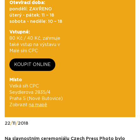
Otevírací doba:
pondělí: ZAVŘENO
úterý - pátek: 11 – 18
sobota - neděle: 10 – 18
Vstupné:
80 Kč / 40 Kč, zahrnuje
také vstup na výstavu v
Malé síni CPC
KOUPIT ONLINE
Místo
Velká síň CPC
Seydlerova 2835/4
Praha 5 (Nové Butovice)
Zobrazit
na mapě
22
/
11
/
2018
Na slavnostním ceremoniálu Czech Press Photo bylo