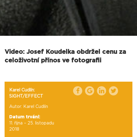
Video: Josef Koudelka obdržel cenu za
celoživotní přínos ve fotografii
Karel Cudlín:
SIGHT/EFFECT
Autor: Karel Cudlín
Datum trvání:
11. října – 25. listopadu
2018