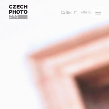
MENU
CZ
|
EN