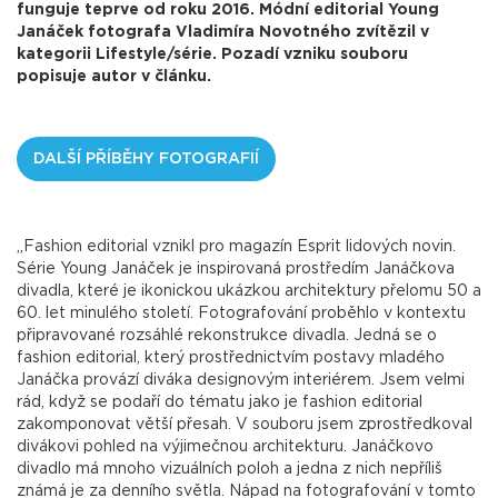
funguje teprve od roku 2016. Módní editorial Young
Janáček fotografa Vladimíra Novotného zvítězil v
kategorii Lifestyle/série. Pozadí vzniku souboru
popisuje autor v článku.
DALŠÍ PŘÍBĚHY FOTOGRAFIÍ
„Fashion editorial vznikl pro magazín Esprit lidových novin.
Série Young Janáček je inspirovaná prostředím Janáčkova
divadla, které je ikonickou ukázkou architektury přelomu 50 a
60. let minulého století. Fotografování proběhlo v kontextu
připravované rozsáhlé rekonstrukce divadla. Jedná se o
fashion editorial, který prostřednictvím postavy mladého
Janáčka provází diváka designovým interiérem. Jsem velmi
rád, když se podaří do tématu jako je fashion editorial
zakomponovat větší přesah. V souboru jsem zprostředkoval
divákovi pohled na výjimečnou architekturu. Janáčkovo
divadlo má mnoho vizuálních poloh a jedna z nich nepříliš
známá je za denního světla. Nápad na fotografování v tomto