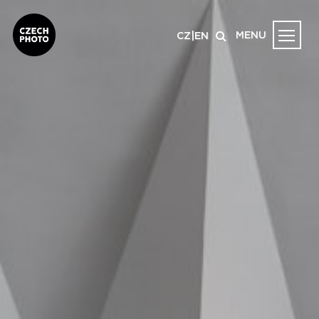
MENU
CZ
|
EN