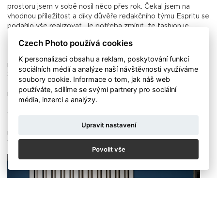
prostoru jsem v sobě nosil něco přes rok. Čekal jsem na
vhodnou příležitost a díky důvěře redakčního týmu Espritu se
podařilo vše realizovat. Je potřeba zmínit, že fashion je
týmová práce. Outfity vybral a sestavil Jano Kimák, produkci
Czech Photo používá cookies
zajistil Martin Váša, supervizi Petr Puch, česala: Dominika
Reslerová a líčila Soňa Šajdáková. Díky redakčnímu týmu se
K personalizaci obsahu a reklam, poskytování funkcí
nám podařilo obsadit do role začínajícího modela Honzu
sociálních médií a analýze naší návštěvnosti využíváme
Stiborka, který je v současnosti již etablovaným. V létě byl
soubory cookie. Informace o tom, jak náš web
zařazen časopisem New Your Times mezi 8 top světových
používáte, sdílíme se svými partnery pro sociální
modelů sezóny 2017. Můžeme ho tak spatřit v současnosti na
média, inzerci a analýzy.
fashion shows značek jako Prada, Bottega Veneta nebo
Gucci. Jsem proto velmi rád, že se vše podařilo dostat do
této finální vizuální podoby. Tímto způsobem měl divák
Upravit nastavení
možnost objevit zajímavé místo prostřednictvím netradičního
vizuálního postupu.“ V. N. Kiva
Povolit vše