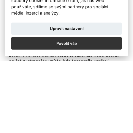
soubory cookie. Informace o tom, jak náš web
zrcadlovku. Návštěva u něj mě už stála spoustu peněz:),
používáte, sdílíme se svými partnery pro sociální
ale také jsem získal mnoho nezapomenutelných zážitků
média, inzerci a analýzy.
ve společnosti zvířat a seznámil se s několika zajímavými
lidmi z řad fotografů přírody.
Upravit nastavení
Fotografování se pro mě tedy stalo tak trochu návratem
k tomu, co jsem chtěl vždy dělat. Ve svých fotografiích
Povolit vše
se snažím zachytit něco víc než jen zvíře v jeho
prostředí. Jde mi hlavně o to, nějakým způsobem
ztvárnit volnost ptáků, která mě fascinuje nebo dostat
do fotky atmosféru místa, kde fotografie vznikají.
Při focení využívám různé techniky, díky kterým toho
mohu docílit (delší expoziční časy, odrazy na vodní
hladině apod).
Nedávné úspěchy: výhra v jedné z kategorií v Czech
Nature Photo 2017 anebo účast ve finále velké
mezinárodní soutěže Golden Turtle 2017, které se
zúčastnilo přes 10 000 prací z 92 zemí světa.
Více o autorovy a jeho tvorbě na:
www.jirihrebicek.com