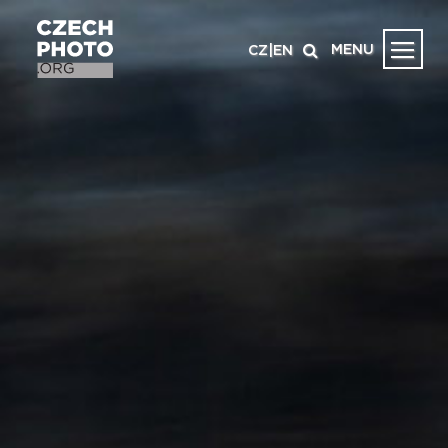
MENU
CZ
|
EN