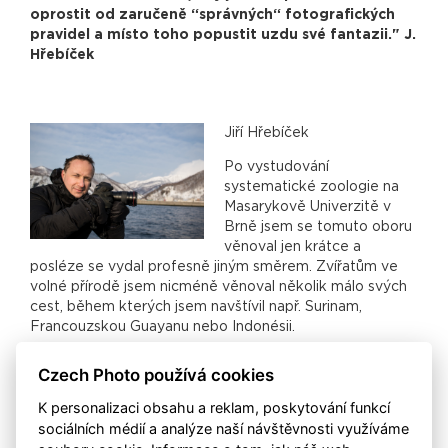
oprostit od zaručeně “správných“ fotografických
pravidel a místo toho popustit uzdu své fantazii." J.
Hřebíček
Jiří Hřebíček
Po vystudování
systematické zoologie na
Masarykově Univerzitě v
Brně jsem se tomuto oboru
věnoval jen krátce a
posléze se vydal profesně jiným směrem. Zvířatům ve
volné přírodě jsem nicméně věnoval několik málo svých
cest, během kterých jsem navštívil např. Surinam,
Francouzskou Guayanu nebo Indonésii.
Zájem o fotografii zvířat nakonec probudila návštěva
Czech Photo používá cookies
výstavy Festival fotografie přírody a posléze hlavně
osobní setkání s fotografem Ondřejem Prosickým
K personalizaci obsahu a reklam, poskytování funkcí
(www.naturephoto.cz), který mě postrčil k tomu, abych
sociálních médií a analýze naší návštěvnosti využíváme
si před cestou do Ekvádoru a na Galapágy koupil