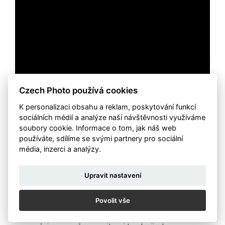
Czech Photo používá cookies
K personalizaci obsahu a reklam, poskytování funkcí
sociálních médií a analýze naší návštěvnosti využíváme
soubory cookie. Informace o tom, jak náš web
používáte, sdílíme se svými partnery pro sociální
média, inzerci a analýzy.
Video: Oleg Homola
Upravit nastavení
Zde si můžete předčíst vyjádření předsedy poroty
„Fotografie roku má zobrazovat nejdůležitější téma
uplynulého roku. Tou byla a stále je jednoznačně
Povolit vše
pandemie koronaviru. Asi každý očekával fotografii
chodce s rouškou v prázdné Praze. Vítězný snímek však