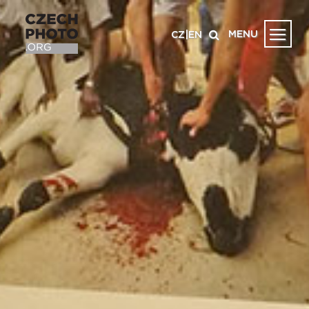
MENU
CZ
|
EN