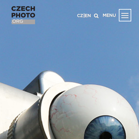
MENU
CZ
|
EN