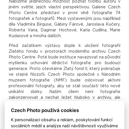
Nabízíme jedinečnou možnost poznat tvorbu autorů v
jiném světle, jejich vlastní perspektivou. Galerie Czech
Photo Centre představí v první vlně fotografie 74
fotografek a fotografů. Mezi vystavenými jsou například
díla Vladimíra Birguse, Gábiny Fárové, Jaroslava Kučery,
Roberta Vana, Dagmar Hochové, Karla Cudlína, Marie
Kudasové a mnoha dalších.
Před začátkem výstavy dojde k uložení fotografií
Zlatého fondu v prostorách moderního archivu Czech
Photo Centre. Poté bude instituce navazovat na původní
myšlenku uchování dědictví fotografie pro budoucí
generace. Proto otevíráme Zlatý fond II, který pokračuje
ve stejné filozofii. Czech Photo společně s Národním
muzeem fotografie (NMF) bude oslovovat aktivní
profesionální fotografy, aby se stali součástí této nové
unikátní sbírky. Naším cílem není fotografie
zakonzervovat a nechat ležet hluboko v archivu, ale
naopak opakovaně představovat kolekci nebo její části
co nejširší veřejnosti.
Czech Photo používá cookies
Instituce NMF se v roce 2016 spojila díky společným
K personalizaci obsahu a reklam, poskytování funkcí
zájmům s Czech Photo. Projekt NMF působil jako jediná
sociálních médií a analýze naší návštěvnosti využíváme