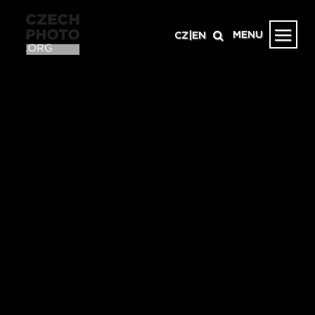
MENU
CZ
|
EN