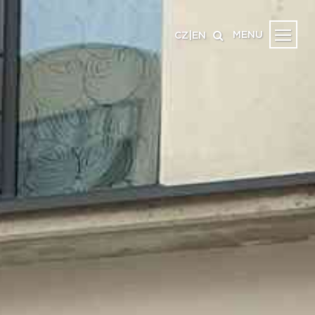
MENU
CZ
|
EN