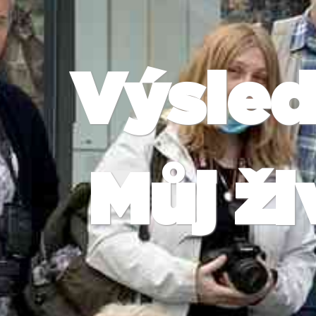
Výsled
Můj ži