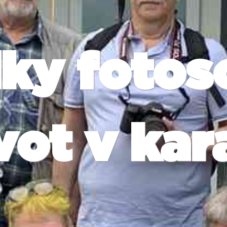
ky fotos
vot v ka