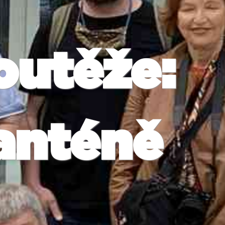
outěže:
ranténě