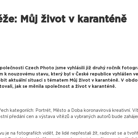
že: Můj život v karanténě
polečnosti Czech Photo jsme vyhlásili již druhý ročník fotog
 k nouzovému stavu, který byl v České republice vyhlášen ve 
obit aktuální situaci s tématem Můj život v karanténě. V obdob
tovali, jak se měnila společnost a život v karanténě.
řech kategoriích:
Portrét
,
Město
a
Doba koronavirová kreativní
. V
ostní předání cen a výstava vítězů a vybraných autorů bude zaháje
je na fotografiích vidět, že lidé nepřestali žít, radovat se a tvo