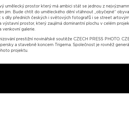
ělecký prostor který má ambici stát se jednou z nejvýznamnějš
jen jim. Bude chtít do uměleckého dění vtáhnout „obyčejné“ obyva
 s díly předních českých i světových fotografů i se street artovým
stavní prostor, který zaujímá dominantní plochu v celém projektu
a venkovní galerie.
rganizování prestižní novinářské soutěže CZECH PRESS PHOTO. 
evelopersky a stavebně koncern Trigema. Společnost je rovněž ge
oto projektu.