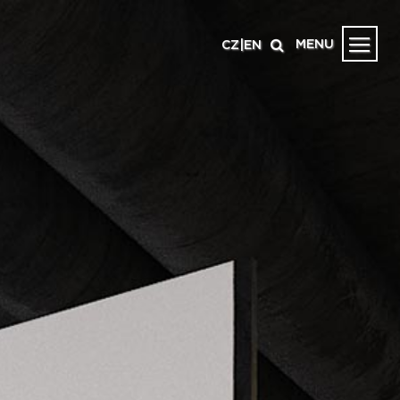
MENU
CZ
|
EN