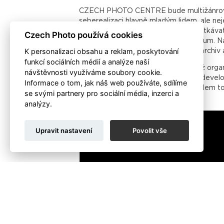
CZECH PHOTO CENTRE bude multižánrový um
seberealizaci hlavně mladým lidem, ale ne
Pražané a další návštěvníci budou setkávat
Czech Photo používá cookies
umělecká zóna mimo městské centrum. Na vý
K personalizaci obsahu a reklam, poskytování
printcentrum, obchod, fotografický archiv 
funkcí sociálních médií a analýze naší
Součástí činnosti centra bude rovněž o
návštěvnosti využíváme soubory cookie.
září příštího roku. Projekt připravuje d
Informace o tom, jak náš web používáte, sdílíme
PHOTO a dlouholetým podporovatelem toh
se svými partnery pro sociální média, inzerci a
analýzy.
Upravit nastavení
Povolit vše