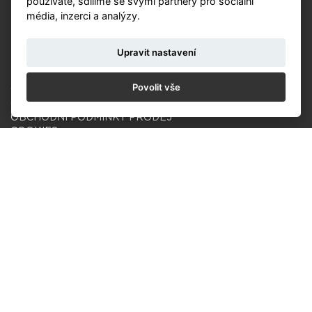
používáte, sdílíme se svými partnery pro sociální
média, inzerci a analýzy.
Upravit nastavení
KALENDÁŘ
NOVINKY
Povolit vše
OCHRANA ÚDAJŮ
OBCHODNÍ PODMÍNKY SOUTĚŽ
OBCHODNÍ PODMÍNKY PRODEJ
COOKIES
© Czech Photo 2013-2026