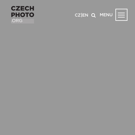
MENU
CZ
|
EN